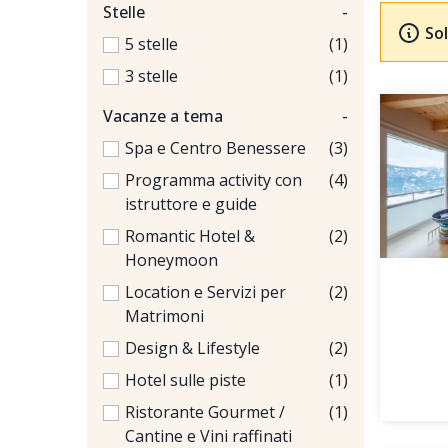
Stelle
-
Sol
5 stelle
(1)
3 stelle
(1)
Vacanze a tema
-
Spa e Centro Benessere
(3)
Programma activity con
(4)
istruttore e guide
Romantic Hotel &
(2)
Honeymoon
Location e Servizi per
(2)
Matrimoni
Design & Lifestyle
(2)
Hotel sulle piste
(1)
Ristorante Gourmet /
(1)
Cantine e Vini raffinati