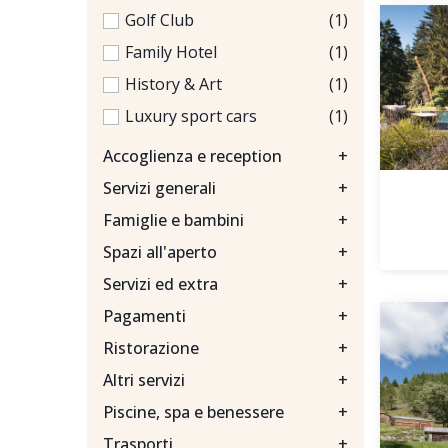
Golf Club
(1)
Family Hotel
(1)
History & Art
(1)
Luxury sport cars
(1)
Accoglienza e reception
+
Servizi generali
+
Famiglie e bambini
+
Spazi all'aperto
+
Servizi ed extra
+
Pagamenti
+
Ristorazione
+
Altri servizi
+
Piscine, spa e benessere
+
Trasporti
+