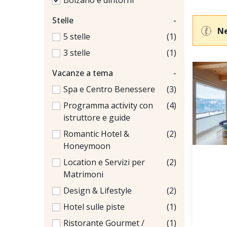
Bolzano e dintorni
Stelle
-
Ne
5 stelle
(1)
3 stelle
(1)
Vacanze a tema
-
Spa e Centro Benessere
(3)
Programma activity con
(4)
istruttore e guide
Romantic Hotel &
(2)
Honeymoon
Location e Servizi per
(2)
Matrimoni
Design & Lifestyle
(2)
Hotel sulle piste
(1)
Ristorante Gourmet /
(1)