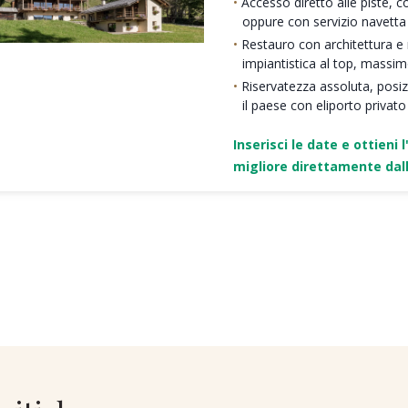
Accesso diretto alle piste, c
oppure con servizio navetta
Restauro con architettura e ma
impiantistica al top, massi
Riservatezza assoluta, posi
il paese con eliporto privato
Inserisci le date e ottieni l
migliore direttamente dall