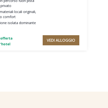
on percorso fuori pista
 privato
teriali locali originali,
mo comfort
zione isolata dominante
'offerta
VEDI ALLOGGIO
'hotel