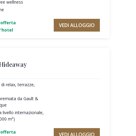
ree wellness
ne
'offerta
VEDI ALLOGGIO
'hotel
 Hideaway
di relax, terrazze,
premiata da Gault &
oque
 livello internazionale,
.000 m²)
'offerta
VEDI ALLOGGIO