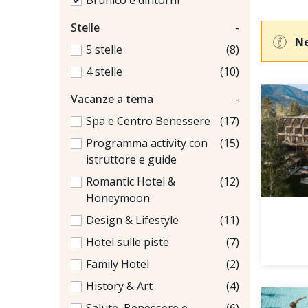
Brunico e dintorni
Stelle
-
Ne
5 stelle
(8)
4 stelle
(10)
Vacanze a tema
-
Spa e Centro Benessere
(17)
Programma activity con
(15)
istruttore e guide
Romantic Hotel &
(12)
Honeymoon
Design & Lifestyle
(11)
Hotel sulle piste
(7)
Family Hotel
(2)
History & Art
(4)