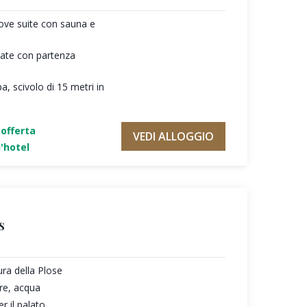
ove suite con sauna e
giate con partenza
a, scivolo di 15 metri in
'offerta
VEDI ALLOGGIO
'hotel
s
ura della Plose
re, acqua
r il palato