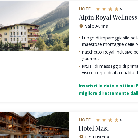
s
HOTEL
Alpin Royal Wellnes
Valle Aurina
Luogo di impareggiabile bell
maestose montagne delle Al
Pacchetto Royal Inclusive pe
gourmet
Rituali di massaggio di prim
viso e corpo di alta qualità
Inserisci le date e ottieni l
migliore direttamente dall
s
HOTEL
Hotel Masl
Rio Pusteria