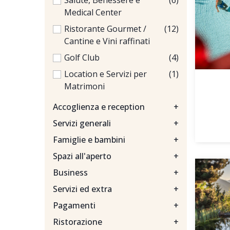
Salute, Benessere e
(6)
Medical Center
Ristorante Gourmet /
(12)
Cantine e Vini raffinati
Golf Club
(4)
Location e Servizi per
(1)
Matrimoni
Accoglienza e reception
+
Servizi generali
+
Famiglie e bambini
+
Spazi all'aperto
+
Business
+
Servizi ed extra
+
Pagamenti
+
Ristorazione
+