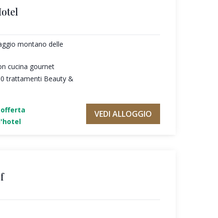
otel
saggio montano delle
on cucina gournet
30 trattamenti Beauty &
'offerta
VEDI ALLOGGIO
'hotel
f