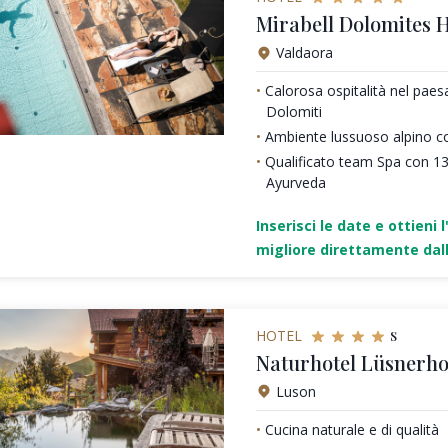
Mirabell Dolomites H
Valdaora
Calorosa ospitalità nel pae
Dolomiti
Ambiente lussuoso alpino c
Qualificato team Spa con 1
Ayurveda
Inserisci le date e ottieni l
migliore direttamente dall
s
HOTEL
Naturhotel Lüsnerho
Luson
Cucina naturale e di qualità