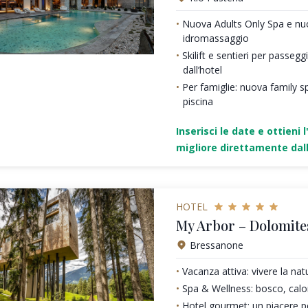
Nuova Adults Only Spa e nu
idromassaggio
Skilift e sentieri per passeg
dall’hotel
Per famiglie: nuova family sp
piscina
Inserisci le date e ottieni l
migliore direttamente dall
HOTEL
My Arbor – Dolomite
Bressanone
Vacanza attiva: vivere la nat
Spa & Wellness: bosco, calo
Hotel gourmet: un piacere pe