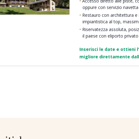
Accesso diretto alle piste, c
oppure con servizio navetta
Restauro con architettura e ma
impiantistica al top, massi
Riservatezza assoluta, posi
il paese con eliporto privato
Inserisci le date e ottieni l
migliore direttamente dall