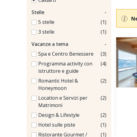
Caldaro
Stelle
-
Ne
5 stelle
(1)
3 stelle
(1)
Vacanze a tema
-
Spa e Centro Benessere
(3)
Programma activity con
(4)
istruttore e guide
Romantic Hotel &
(2)
Honeymoon
Location e Servizi per
(2)
Matrimoni
Design & Lifestyle
(2)
Hotel sulle piste
(1)
Ristorante Gourmet /
(1)