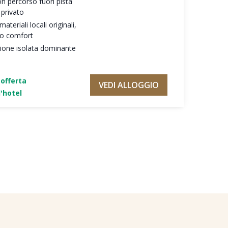
on percorso fuori pista
 privato
teriali locali originali,
mo comfort
zione isolata dominante
'offerta
VEDI ALLOGGIO
'hotel