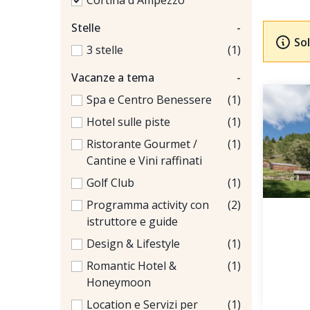
Cortina d'Ampezzo
Stelle
-
Sol
3 stelle
(1)
Vacanze a tema
-
Spa e Centro Benessere
(1)
Hotel sulle piste
(1)
Ristorante Gourmet /
(1)
Cantine e Vini raffinati
Golf Club
(1)
Programma activity con
(2)
istruttore e guide
Design & Lifestyle
(1)
Romantic Hotel &
(1)
Honeymoon
Location e Servizi per
(1)