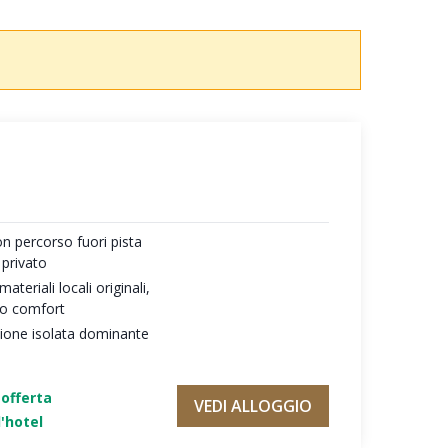
on percorso fuori pista
 privato
teriali locali originali,
mo comfort
zione isolata dominante
'offerta
VEDI ALLOGGIO
'hotel