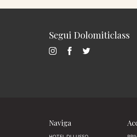
Segui Dolomiticlass
Naviga
Acc
HOTEL DI LUSSO
PRI