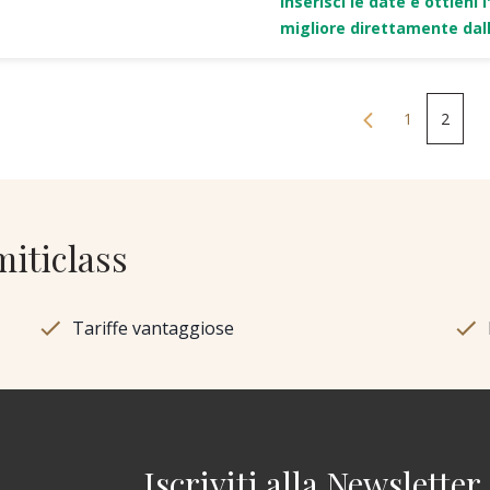
Inserisci le date e ottieni l
migliore direttamente dall
1
2
miticlass
Tariffe vantaggiose
Iscriviti alla Newsletter