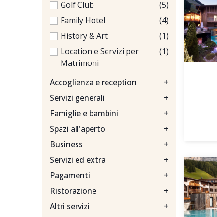
Golf Club
(5)
Family Hotel
(4)
History & Art
(1)
Location e Servizi per
(1)
Matrimoni
Accoglienza e reception
+
Servizi generali
+
Famiglie e bambini
+
Spazi all'aperto
+
Business
+
Servizi ed extra
+
Pagamenti
+
Ristorazione
+
Altri servizi
+