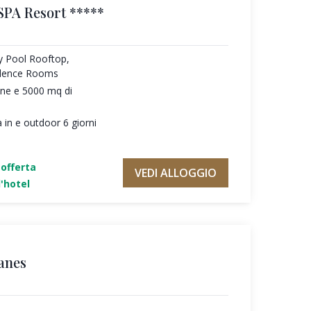
SPA Resort *****
ty Pool Rooftop,
ilence Rooms
une e 5000 mq di
 in e outdoor 6 giorni
'offerta
VEDI ALLOGGIO
'hotel
anes