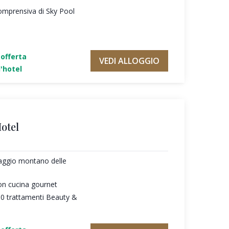
omprensiva di Sky Pool
'offerta
VEDI ALLOGGIO
'hotel
otel
saggio montano delle
on cucina gournet
30 trattamenti Beauty &