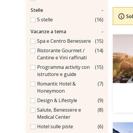
Stelle
-
Sol
5 stelle
(16)
Vacanze a tema
-
Spa e Centro Benessere
(15)
Ristorante Gourmet /
(14)
Cantine e Vini raffinati
Programma activity con
(15)
istruttore e guide
Romantic Hotel &
(7)
Honeymoon
Design & Lifestyle
(9)
Salute, Benessere e
(8)
Medical Center
Hotel sulle piste
(6)