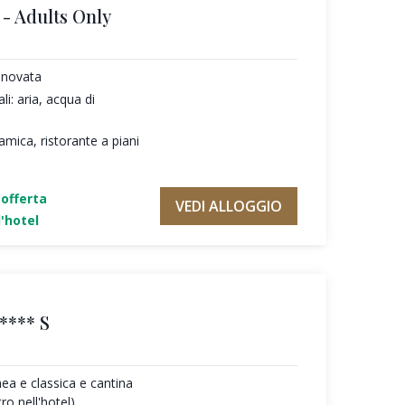
- Adults Only
nnovata
li: aria, acqua di
amica, ristorante a piani
'offerta
VEDI ALLOGGIO
'hotel
**** S
a e classica e cantina
ro nell'hotel)