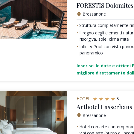
FORESTIS Dolomites 
Bressanone
Struttura completamente ri
Il regno degli elementi natura
risorgiva, sole, clima mite
Infinity Pool con vista panor
panoramico
Inserisci le date e ottieni l
migliore direttamente dall
s
HOTEL
Arthotel Lasserhaus 
Bressanone
Hotel con arte contemporane
vini con arte (punto di incont