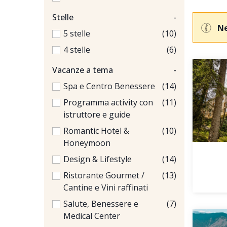
Stelle
-
Ne
5 stelle
(10)
4 stelle
(6)
Vacanze a tema
-
Spa e Centro Benessere
(14)
Programma activity con
(11)
istruttore e guide
Romantic Hotel &
(10)
Honeymoon
Design & Lifestyle
(14)
Ristorante Gourmet /
(13)
Cantine e Vini raffinati
Salute, Benessere e
(7)
Medical Center