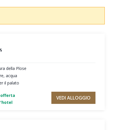
s
ura della Plose
re, acqua
r il palato
'offerta
VEDI ALLOGGIO
'hotel