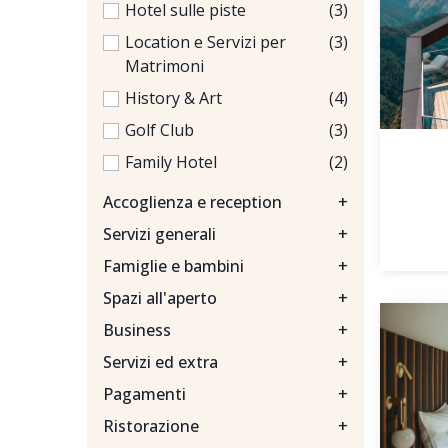
Hotel sulle piste
(3)
Location e Servizi per
(3)
Matrimoni
History & Art
(4)
Golf Club
(3)
Family Hotel
(2)
Accoglienza e reception
+
Servizi generali
+
Famiglie e bambini
+
Spazi all'aperto
+
Business
+
Servizi ed extra
+
Pagamenti
+
Ristorazione
+