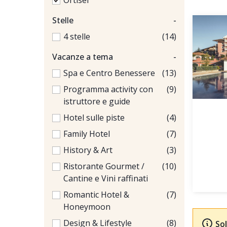
Ortisei
Stelle
-
4 stelle
(14)
Vacanze a tema
-
Spa e Centro Benessere
(13)
Programma activity con
(9)
istruttore e guide
Hotel sulle piste
(4)
Family Hotel
(7)
History & Art
(3)
Ristorante Gourmet /
(10)
Cantine e Vini raffinati
Romantic Hotel &
(7)
Honeymoon
Design & Lifestyle
(8)
Sol