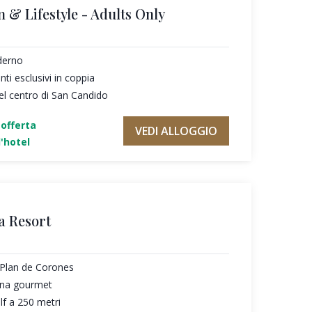
n & Lifestyle - Adults Only
derno
i esclusivi in coppia
el centro di San Candido
'offerta
VEDI ALLOGGIO
'hotel
a Resort
l Plan de Corones
cina gourmet
f a 250 metri