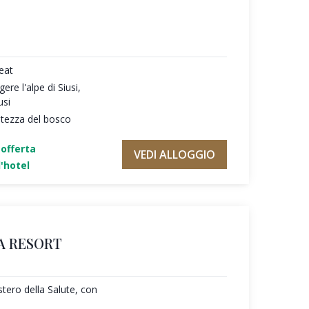
reat
ere l'alpe di Siusi,
usi
ntezza del bosco
'offerta
VEDI ALLOGGIO
'hotel
A RESORT
tero della Salute, con