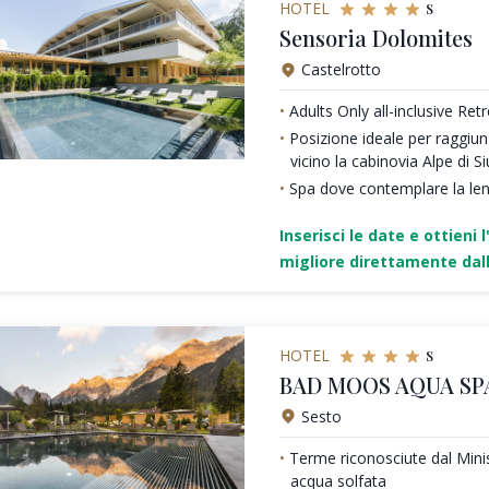
s
HOTEL
Sensoria Dolomites
Castelrotto
Adults Only all-inclusive Ret
Posizione ideale per raggiung
vicino la cabinovia Alpe di Si
Spa dove contemplare la le
Inserisci le date e ottieni l
migliore direttamente dall
s
HOTEL
BAD MOOS AQUA SP
Sesto
Terme riconosciute dal Minis
acqua solfata