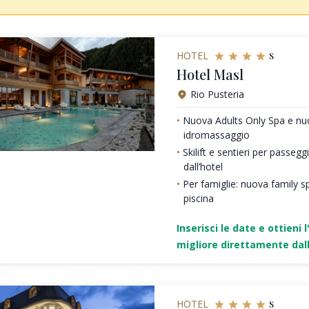
s
HOTEL
Hotel Masl
Rio Pusteria
Nuova Adults Only Spa e nu
idromassaggio
Skilift e sentieri per passeg
dall’hotel
Per famiglie: nuova family sp
piscina
Inserisci le date e ottieni l
migliore direttamente dall
s
HOTEL