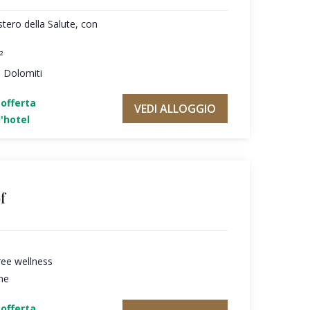
tero della Salute, con
²
e Dolomiti
'offerta
VEDI ALLOGGIO
'hotel
f
ree wellness
ne
'offerta