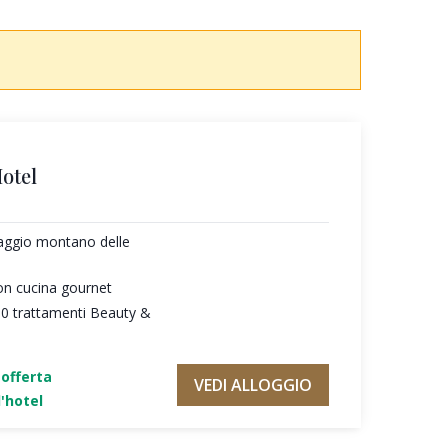
otel
saggio montano delle
on cucina gournet
30 trattamenti Beauty &
'offerta
VEDI ALLOGGIO
'hotel