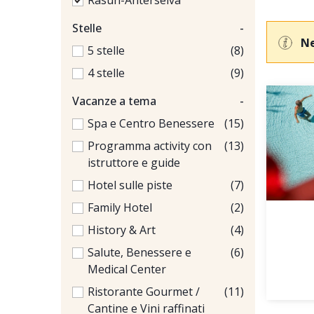
Rasun-Anterselva
Stelle
-
Ne
5 stelle
(8)
4 stelle
(9)
Vacanze a tema
-
Spa e Centro Benessere
(15)
Programma activity con
(13)
istruttore e guide
Hotel sulle piste
(7)
Family Hotel
(2)
History & Art
(4)
Salute, Benessere e
(6)
Medical Center
Ristorante Gourmet /
(11)
Cantine e Vini raffinati