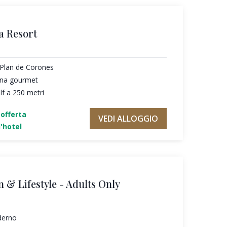
a Resort
l Plan de Corones
cina gourmet
f a 250 metri
'offerta
VEDI ALLOGGIO
'hotel
n & Lifestyle - Adults Only
derno