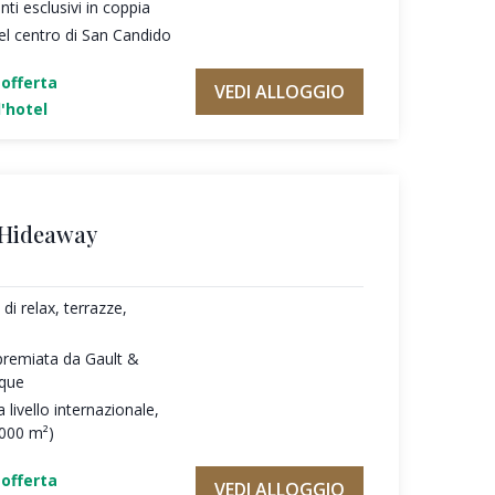
i esclusivi in coppia
el centro di San Candido
'offerta
VEDI ALLOGGIO
'hotel
 Hideaway
di relax, terrazze,
premiata da Gault &
oque
 livello internazionale,
.000 m²)
'offerta
VEDI ALLOGGIO