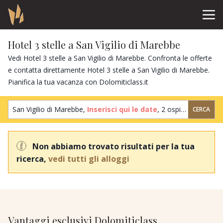
Hotel 3 stelle a San Vigilio di Marebbe
Vedi Hotel 3 stelle a San Vigilio di Marebbe. Confronta le offerte
e contatta direttamente Hotel 3 stelle a San Vigilio di Marebbe.
Pianifica la tua vacanza con Dolomiticlass.it
San Vigilio di Marebbe,
Inserisci qui le date
,
2 ospiti
,
1 camera
CERCA
Non abbiamo trovato risultati per la tua
ricerca,
vedi tutti gli alloggi
Vantaggi esclusivi Dolomiticlass