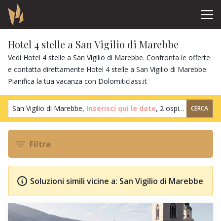
Hotel 4 stelle a San Vigilio di Marebbe
Vedi Hotel 4 stelle a San Vigilio di Marebbe. Confronta le offerte
e contatta direttamente Hotel 4 stelle a San Vigilio di Marebbe.
Pianifica la tua vacanza con Dolomiticlass.it
San Vigilio di Marebbe,
Inserisci qui le date
,
2 ospiti
,
1 camera
CERCA
Filtra
Soluzioni simili vicine a: San Vigilio di Marebbe