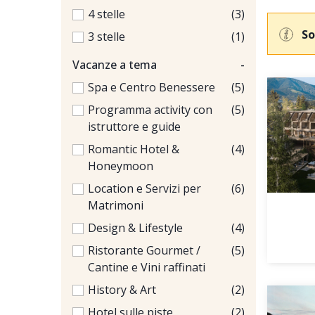
4 stelle
(3)
So
3 stelle
(1)
Vacanze a tema
-
Spa e Centro Benessere
(5)
Programma activity con
(5)
istruttore e guide
Romantic Hotel &
(4)
Honeymoon
Location e Servizi per
(6)
Matrimoni
Design & Lifestyle
(4)
Ristorante Gourmet /
(5)
Cantine e Vini raffinati
History & Art
(2)
Hotel sulle piste
(2)