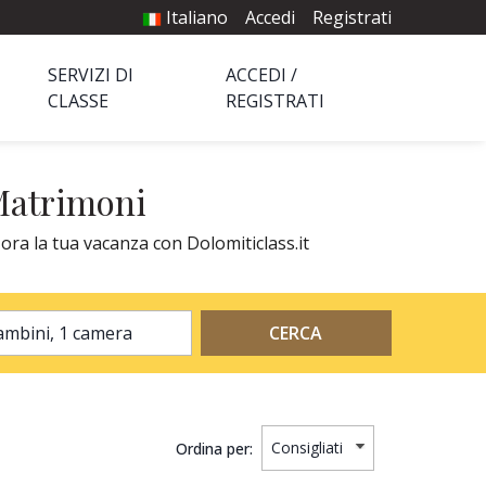
Italiano
Accedi
Registrati
SERVIZI DI
ACCEDI /
CLASSE
REGISTRATI
 Matrimoni
 ora la tua vacanza con Dolomiticlass.it
2 adulti, 0 bambini, 1 camera
CERCA
Ordina per: