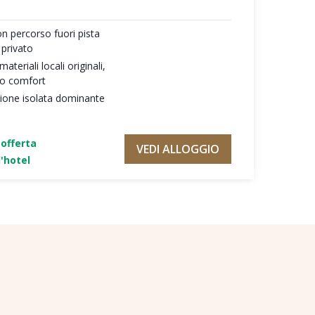
on percorso fuori pista
 privato
teriali locali originali,
mo comfort
zione isolata dominante
'offerta
VEDI ALLOGGIO
'hotel