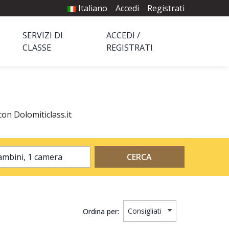
Italiano
Accedi
Registrati
SERVIZI DI
ACCEDI /
CLASSE
REGISTRATI
con Dolomiticlass.it
2 adulti, 0 bambini, 1 camera
CERCA
Ordina per: