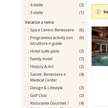
4 stelle
(3)
So
3 stelle
(1)
Vacanze a tema
-
Spa e Centro Benessere
(6)
Programma activity con
(6)
istruttore e guide
Hotel sulle piste
(3)
Family Hotel
(7)
History & Art
(2)
Salute, Benessere e
(4)
Medical Center
Design & Lifestyle
(3)
Golf Club
(2)
Ristorante Gourmet /
(4)