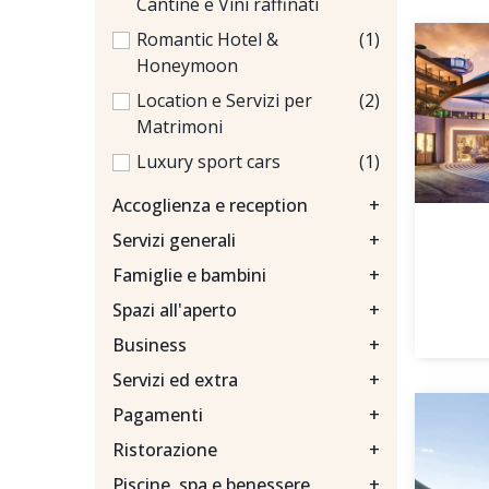
Cantine e Vini raffinati
Romantic Hotel &
(1)
Honeymoon
Location e Servizi per
(2)
Matrimoni
Luxury sport cars
(1)
Accoglienza e reception
+
Servizi generali
+
Famiglie e bambini
+
Spazi all'aperto
+
Business
+
Servizi ed extra
+
Pagamenti
+
Ristorazione
+
Piscine, spa e benessere
+