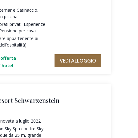
temar e Catinaccio.
n piscina.
rati privati. Esperienze
Pensione per cavalli
are appartenente ai
ll’ospitalità)
'offerta
VEDI ALLOGGIO
'hotel
esort Schwarzenstein
novata a luglio 2022
on Sky Spa con tre Sky
e due da 25 m, grande