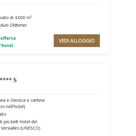
ivato di 4.000 m²
aduni Oldtimer
'offerta
VEDI ALLOGGIO
'hotel
**** S
a e classica e cantina
ro nell'hotel)
uito
 più belli Hotel del
 Versialles (UNESCO)