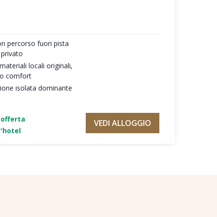
on percorso fuori pista
 privato
teriali locali originali,
mo comfort
zione isolata dominante
'offerta
VEDI ALLOGGIO
'hotel