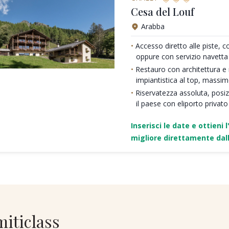
Cesa del Louf
Arabba
Accesso diretto alle piste, c
oppure con servizio navetta
Restauro con architettura e ma
impiantistica al top, massi
Riservatezza assoluta, posi
il paese con eliporto privato
Inserisci le date e ottieni l
migliore direttamente dall
miticlass