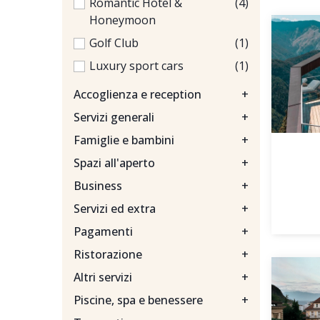
Romantic Hotel &
(4)
Honeymoon
Golf Club
(1)
Luxury sport cars
(1)
Accoglienza e reception
+
Servizi generali
+
Famiglie e bambini
+
Spazi all'aperto
+
Business
+
Servizi ed extra
+
Pagamenti
+
Ristorazione
+
Altri servizi
+
Piscine, spa e benessere
+