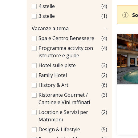
4 stelle
(4)
So
3 stelle
(1)
Vacanze a tema
-
Spa e Centro Benessere
(4)
Programma activity con
(4)
istruttore e guide
Hotel sulle piste
(3)
Family Hotel
(2)
History & Art
(6)
Ristorante Gourmet /
(3)
Cantine e Vini raffinati
Location e Servizi per
(2)
Matrimoni
Design & Lifestyle
(5)