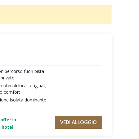
on percorso fuori pista
 privato
teriali locali originali,
mo comfort
zione isolata dominante
'offerta
VEDI ALLOGGIO
'hotel