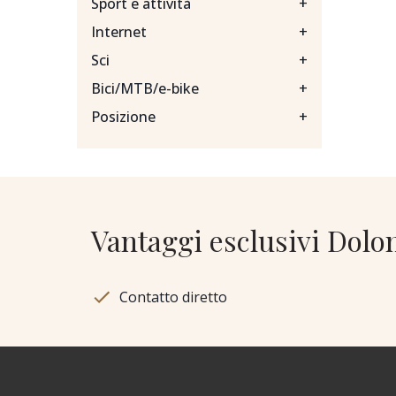
Sport e attività
+
Internet
+
Sci
+
Bici/MTB/e-bike
+
Posizione
+
Vantaggi esclusivi Dolo
Contatto diretto