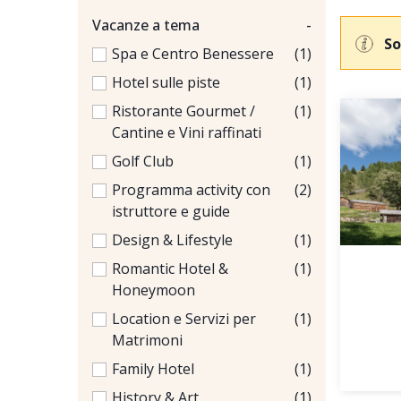
Vacanze a tema
-
So
Spa e Centro Benessere
(1)
Hotel sulle piste
(1)
Ristorante Gourmet /
(1)
Cantine e Vini raffinati
Golf Club
(1)
Programma activity con
(2)
istruttore e guide
Design & Lifestyle
(1)
Romantic Hotel &
(1)
Honeymoon
Location e Servizi per
(1)
Matrimoni
Family Hotel
(1)
History & Art
(1)