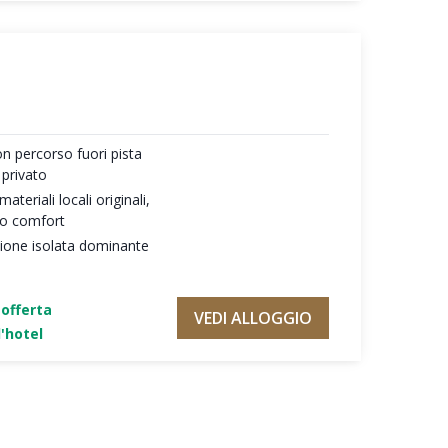
on percorso fuori pista
 privato
teriali locali originali,
mo comfort
zione isolata dominante
'offerta
VEDI ALLOGGIO
'hotel