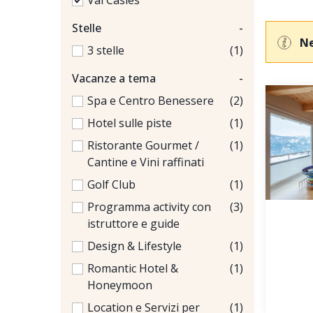
Val Casies
Stelle
-
Ne
3 stelle
(1)
Vacanze a tema
-
Spa e Centro Benessere
(2)
Hotel sulle piste
(1)
Ristorante Gourmet /
(1)
Cantine e Vini raffinati
Golf Club
(1)
Programma activity con
(3)
istruttore e guide
Design & Lifestyle
(1)
Romantic Hotel &
(1)
Honeymoon
Location e Servizi per
(1)