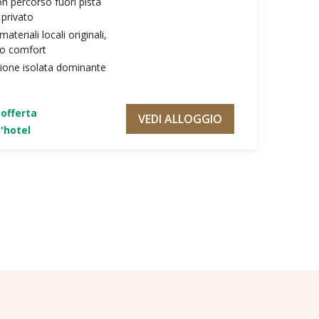
on percorso fuori pista
 privato
teriali locali originali,
mo comfort
zione isolata dominante
'offerta
VEDI ALLOGGIO
'hotel