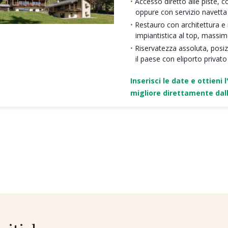
Accesso diretto alle piste, c
oppure con servizio navetta
Restauro con architettura e ma
impiantistica al top, massi
Riservatezza assoluta, posi
il paese con eliporto privato
Inserisci le date e ottieni l
migliore direttamente dall