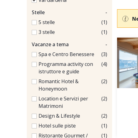
Val Gardena
Stelle
-
Ne
5 stelle
(1)
3 stelle
(1)
Vacanze a tema
-
Spa e Centro Benessere
(3)
Programma activity con
(4)
istruttore e guide
Romantic Hotel &
(2)
Honeymoon
Location e Servizi per
(2)
Matrimoni
Design & Lifestyle
(2)
Hotel sulle piste
(1)
Ristorante Gourmet /
(1)