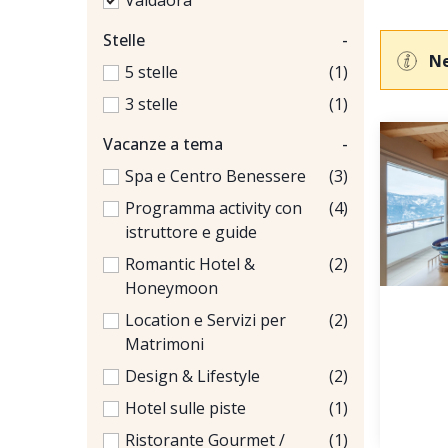
Valdaora
Stelle
-
Ne
5 stelle
(1)
3 stelle
(1)
Vacanze a tema
-
Spa e Centro Benessere
(3)
Programma activity con
(4)
istruttore e guide
Romantic Hotel &
(2)
Honeymoon
Location e Servizi per
(2)
Matrimoni
Design & Lifestyle
(2)
Hotel sulle piste
(1)
Ristorante Gourmet /
(1)