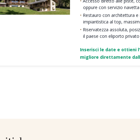
Accesso diretto alle piste, c
oppure con servizio navetta
Restauro con architettura e ma
impiantistica al top, massi
Riservatezza assoluta, posi
il paese con eliporto privato
Inserisci le date e ottieni l
migliore direttamente dall