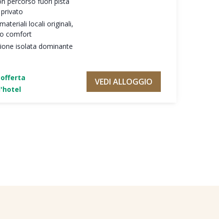
on percorso fuori pista
 privato
teriali locali originali,
mo comfort
zione isolata dominante
'offerta
VEDI ALLOGGIO
'hotel