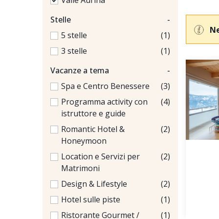
Valle Aurina
Stelle
-
Ne
5 stelle
(1)
3 stelle
(1)
Vacanze a tema
-
Spa e Centro Benessere
(3)
Programma activity con
(4)
istruttore e guide
Romantic Hotel &
(2)
Honeymoon
Location e Servizi per
(2)
Matrimoni
Design & Lifestyle
(2)
Hotel sulle piste
(1)
Ristorante Gourmet /
(1)