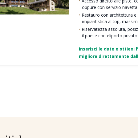
Accesso diretto alle piste, c
oppure con servizio navetta
Restauro con architettura e ma
impiantistica al top, massi
Riservatezza assoluta, posi
il paese con eliporto privato
Inserisci le date e ottieni l
migliore direttamente dall