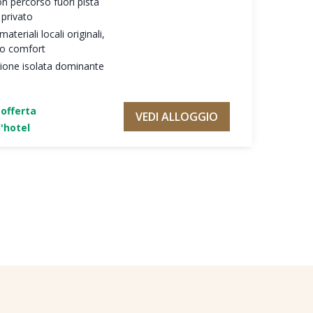
on percorso fuori pista
 privato
teriali locali originali,
mo comfort
zione isolata dominante
'offerta
VEDI ALLOGGIO
'hotel