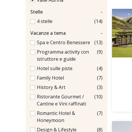
Valle Aurina
Stelle
-
4 stelle
(14)
Vacanze a tema
-
Spa e Centro Benessere
(13)
Programma activity con
(9)
istruttore e guide
Hotel sulle piste
(4)
Family Hotel
(7)
History & Art
(3)
Ristorante Gourmet /
(10)
Cantine e Vini raffinati
Romantic Hotel &
(7)
Honeymoon
Design & Lifestyle
(8)