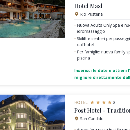
Hotel Masl
Rio Pusteria
Nuova Adults Only Spa e nu
idromassaggio
Skilift e sentieri per passeg
dall’hotel
Per famiglie: nuova family sp
piscina
Inserisci le date e ottieni l
migliore direttamente dall
s
HOTEL
Post Hotel - Traditio
San Candido
Atmosfera unica in stile mo