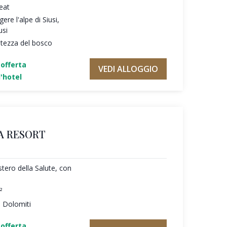
reat
ere l'alpe di Siusi,
usi
ntezza del bosco
'offerta
VEDI ALLOGGIO
'hotel
A RESORT
tero della Salute, con
²
e Dolomiti
'offerta