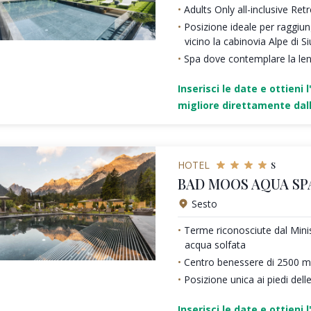
Adults Only all-inclusive Ret
Posizione ideale per raggiung
vicino la cabinovia Alpe di Si
Spa dove contemplare la le
Inserisci le date e ottieni l
migliore direttamente dall
s
HOTEL
BAD MOOS AQUA SP
Sesto
Terme riconosciute dal Minis
acqua solfata
Centro benessere di 2500 m
Posizione unica ai piedi dell
Inserisci le date e ottieni l