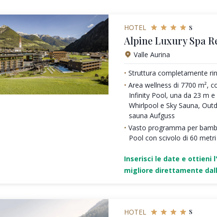
s
HOTEL
Alpine Luxury Spa R
Valle Aurina
Struttura completamente rin
Area wellness di 7700 m², c
Infinity Pool, una da 23 m 
Whirlpool e Sky Sauna, Out
sauna Aufguss
Vasto programma per bambi
Pool con scivolo di 60 metri
Inserisci le date e ottieni l
migliore direttamente dall
s
HOTEL