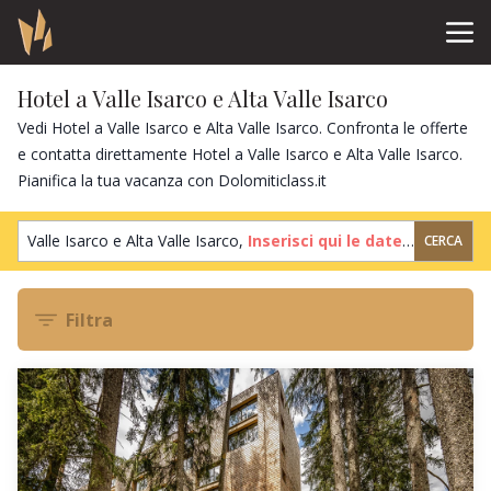
Hotel a Valle Isarco e Alta Valle Isarco
Vedi Hotel a Valle Isarco e Alta Valle Isarco. Confronta le offerte
e contatta direttamente Hotel a Valle Isarco e Alta Valle Isarco.
Pianifica la tua vacanza con Dolomiticlass.it
Valle Isarco e Alta Valle Isarco,
Inserisci qui le date
,
2 ospiti
,
1 
CERCA
Filtra