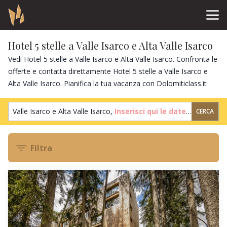
Hotel 5 stelle a Valle Isarco e Alta Valle Isarco
Vedi Hotel 5 stelle a Valle Isarco e Alta Valle Isarco. Confronta le
offerte e contatta direttamente Hotel 5 stelle a Valle Isarco e
Alta Valle Isarco. Pianifica la tua vacanza con Dolomiticlass.it
Valle Isarco e Alta Valle Isarco,
Inserisci qui le date
,
2 ospiti
,
1 
CERCA
Filtra