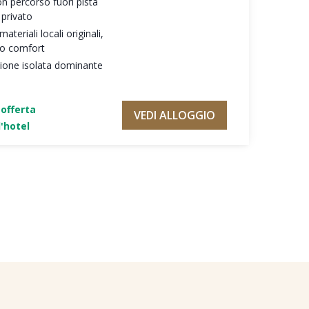
on percorso fuori pista
 privato
teriali locali originali,
mo comfort
zione isolata dominante
'offerta
VEDI ALLOGGIO
'hotel