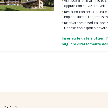
Accesso diretto alle piste, c
oppure con servizio navetta
Restauro con architettura e ma
impiantistica al top, massi
Riservatezza assoluta, posi
il paese con eliporto privato
Inserisci le date e ottieni l
migliore direttamente dall