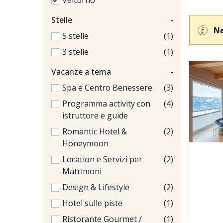
Velturno
Stelle
-
Ne
5 stelle
(1)
3 stelle
(1)
Vacanze a tema
-
Spa e Centro Benessere
(3)
Programma activity con
(4)
istruttore e guide
Romantic Hotel &
(2)
Honeymoon
Location e Servizi per
(2)
Matrimoni
Design & Lifestyle
(2)
Hotel sulle piste
(1)
Ristorante Gourmet /
(1)