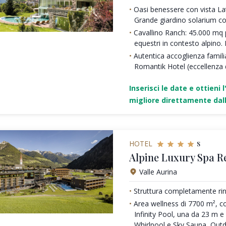
Oasi benessere con vista La
Grande giardino solarium co
Cavallino Ranch: 45.000 mq p
equestri in contesto alpino. 
Autentica accoglienza famili
Romantik Hotel (eccellenza de
Inserisci le date e ottieni l
migliore direttamente dall
s
HOTEL
Alpine Luxury Spa R
Valle Aurina
Struttura completamente rin
Area wellness di 7700 m², c
Infinity Pool, una da 23 m 
Whirlpool e Sky Sauna, Out