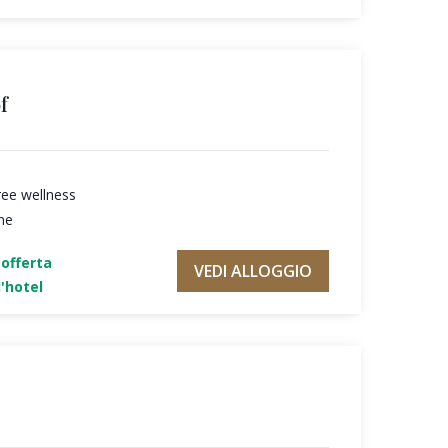
f
ree wellness
ne
'offerta
VEDI ALLOGGIO
'hotel