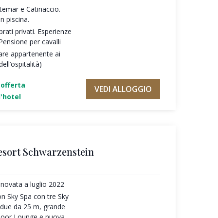
temar e Catinaccio.
n piscina.
rati privati. Esperienze
Pensione per cavalli
are appartenente ai
ll’ospitalità)
'offerta
VEDI ALLOGGIO
'hotel
esort Schwarzenstein
novata a luglio 2022
on Sky Spa con tre Sky
e due da 25 m, grande
door Lounge e nuova