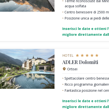
Terme riconosciute dal Minis
acqua solfata
Centro benessere di 2500 m
Posizione unica ai piedi dell
Inserisci le date e ottieni l
migliore direttamente dall
HOTEL
ADLER Dolomiti
Ortisei
Spettacolare centro beness
Ricco programma giornaliero 
Fantastica posizione nel cent
Inserisci le date e ottieni l
migliore direttamente dall