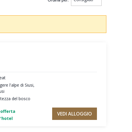
reat
ere l'alpe di Siusi,
usi
ntezza del bosco
'offerta
VEDI ALLOGGIO
'hotel