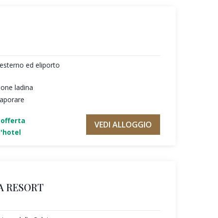
esterno ed eliporto
ione ladina
saporare
'offerta
VEDI ALLOGGIO
'hotel
A RESORT