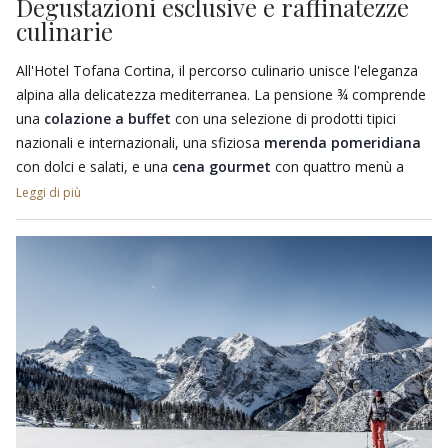
Degustazioni esclusive e raffinatezze
vista panoramica e l'altra con letti di fieno naturale e lettini a
culinarie
infrarossi, perfette per un relax totale.
All'Hotel Tofana Cortina, il percorso culinario unisce l'eleganza
alpina alla delicatezza mediterranea. La pensione ¾ comprende
una
colazione a buffet
con una selezione di prodotti tipici
nazionali e internazionali, una sfiziosa
merenda pomeridiana
con dolci e salati, e una
cena gourmet
con quattro menù a
scelta. Il tutto abbinato alla
pregiata selezione di vini
Leggi di più
altoatesini, italiani e internazionali
. Al Cocktail Bar potrete
scegliere tra una varietà di vini, distillati pregiati e cocktail
innovativi, tutti preparati con maestria dai barman. Completano
l’esperienza le
degustazioni di vini
e
grappe
.