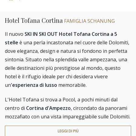
tradizionale alpina, offrendo spazi eleganti e funzionali. Ogni
area dell'hotel è curata nei minimi dettagli per garantire
Hotel Tofana Cortina
un'
esperienza di lusso
e comfort senza pari.
FAMIGLIA SCHANUNG
Il nuovo
SKI IN SKI OUT Hotel Tofana Cortina a 5
stelle
è una perla incastonata nel cuore delle Dolomiti,
dove eleganza, design e natura si fondono in perfetta
sintonia. Situato nella splendida valle ampezzana, una
delle destinazioni più prestigiose al mondo, questo
hotel è il rifugio ideale per chi desidera vivere
un
'esperienza di lusso
memorabile.
L'Hotel Tofana si trova a Pocol, a pochi minuti dal
centro di
Cortina d'Ampezzo
, circondato da panorami
mozzafiato con una vista impareggiabile sulle Dolomiti.
Direttamente collegato alla
pista Rosà nr. 23
, l'hotel
LEGGI DI PIÙ
offre un comodo accesso agli impianti delle
Tofane
e