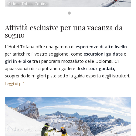
© Hotel Tofana Cortina
Attività esclusive per una vacanza da
sogno
L'Hotel Tofana offre una gamma di
esperienze di alto livello
per arricchire il vostro soggiorno, come
escursioni guidate
e
giri in e-bike
tra i panorami mozzafiato delle Dolomiti. Gli
appassionati di sci potranno godere di
ski tour guidati,
scoprendo le migliori piste sotto la guida esperta degli istruttori.
Dopo una giornata all’aria aperta, rilassatevi con le
lezioni di
Leggi di più
yoga
o provate i benefici dell'
aufguss
, le gettate di vapore in
sauna.