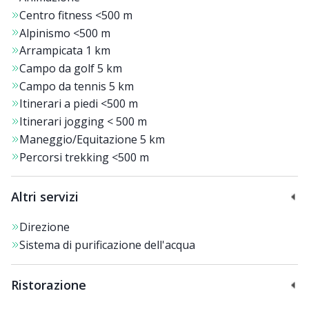
Centro fitness
<500 m
aree relax dotate di letti di fieno naturale e a infrarossi.
Alpinismo
<500 m
Per un’esperienza di puro benessere, è possibile
Arrampicata
1 km
concedersi
massaggi personalizzati
nella beauty farm
Campo da golf
5 km
o rilassarsi con
sessioni di yoga
nella sala dedicata.
Campo da tennis
5 km
Itinerari a piedi
<500 m
Inoltre, posto auto in garage,
servizio navetta per il
Itinerari jogging
< 500 m
centro di Cortina
, skiroom con armadietto privato con
Maneggio/Equitazione
5 km
scalda scarponi,
miniclub per i bambini
, possibilità di
Percorsi trekking
<500 m
noleggiare l’attrezzatura da sci direttamente in hotel.
Altri servizi
Direzione
Sistema di purificazione dell'acqua
Ristorazione