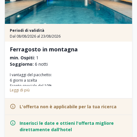
Periodi di validità
Dal 08/08/2026 al 23/08/2026
Ferragosto in montagna
min. Ospiti:
1
Soggiorno:
6 notti
I vantaggi del pacchetto:
6 giorni a scelta
Sconto speciale del 10%
Leggi di più
Bimbi gratis fino ai 5 anni
50% di sconto per bimbi dai 6 anni
Nell’offerta sono inoltre inclusi i seguenti servizi:
L'offerta non è applicabile per la tua ricerca
Pensione ¾: colazione a buffet, ricca merenda pomeridiana e cena
gourmet con 4 portate a scelta
Aperitivo di benvenuto con grande variazione di stuzzichini
Inserisci le date e ottieni l'offerta migliore
(domenica)
direttamente dall'hotel
Particolare attenzione a intolleranze e scelte alimentari
Nuovo parco giochi privato esterno nel giardino di fronte all’Hotel