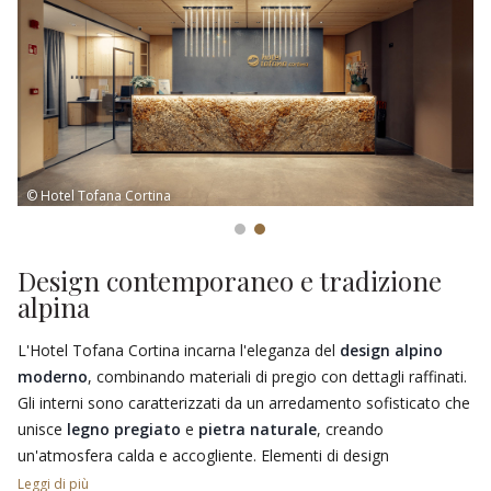
© Hotel Tofana Cortina
Design contemporaneo e tradizione
alpina
L'Hotel Tofana Cortina incarna l'eleganza del
design alpino
moderno
, combinando materiali di pregio con dettagli raffinati.
Gli interni sono caratterizzati da un arredamento sofisticato che
unisce
legno pregiato
e
pietra naturale
, creando
un'atmosfera calda e accogliente. Elementi di design
contemporaneo si fondono armoniosamente con l'architettura
Leggi di più