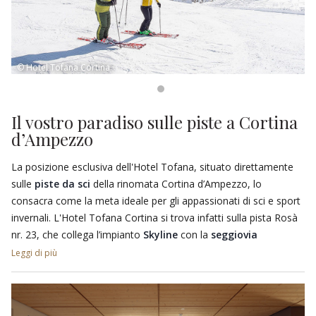
© Hotel Tofana Cortina
Il vostro paradiso sulle piste a Cortina
d’Ampezzo
La posizione esclusiva dell'Hotel Tofana, situato direttamente
sulle
piste da sci
della rinomata Cortina d’Ampezzo, lo
consacra come la meta ideale per gli appassionati di sci e sport
invernali. L'Hotel Tofana Cortina si trova infatti sulla pista Rosà
nr. 23, che collega l’impianto
Skyline
con la
seggiovia
quadriposto Olimpia
, permettendovi di accedere facilmente
Leggi di più
alle piste delle Tofane e al Faloria. Grazie alla cabinovia Skyline,
potrete inoltre raggiungere gli impianti delle 5 Torri, del
Lagazuoi e dell’Alta Badia.