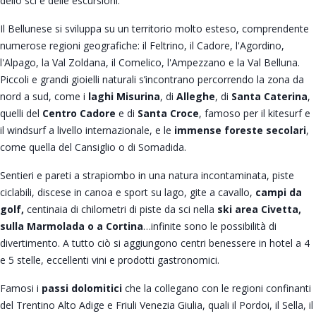
dello sci e delle escursioni.
Il Bellunese si sviluppa su un territorio molto esteso, comprendente
numerose regioni geografiche: il Feltrino, il Cadore, l'Agordino,
l'Alpago, la Val Zoldana, il Comelico, l'Ampezzano e la Val Belluna.
Piccoli e grandi gioielli naturali s’incontrano percorrendo la zona da
nord a sud, come i
laghi Misurina
, di
Alleghe
, di
Santa Caterina
,
quelli del
Centro Cadore
e di
Santa Croce
, famoso per il kitesurf e
il windsurf a livello internazionale, e le
immense foreste secolari
,
come quella del Cansiglio o di Somadida.
Sentieri e pareti a strapiombo in una natura incontaminata, piste
ciclabili, discese in canoa e sport su lago, gite a cavallo,
campi da
golf,
centinaia di chilometri di piste da sci nella
ski area Civetta,
sulla Marmolada o a Cortina
…infinite sono le possibilità di
divertimento. A tutto ciò si aggiungono centri benessere in hotel a 4
e 5 stelle, eccellenti vini e prodotti gastronomici.
Famosi i
passi dolomitici
che la collegano con le regioni confinanti
del Trentino Alto Adige e Friuli Venezia Giulia, quali il Pordoi, il Sella, il