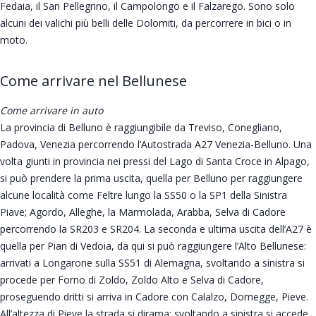
Fedaia, il San Pellegrino, il Campolongo e il Falzarego. Sono solo
alcuni dei valichi più belli delle Dolomiti, da percorrere in bici o in
moto.
Come arrivare nel Bellunese
Come arrivare in auto
La provincia di Belluno è raggiungibile da Treviso, Conegliano,
Padova, Venezia percorrendo l’Autostrada A27 Venezia-Belluno. Una
volta giunti in provincia nei pressi del Lago di Santa Croce in Alpago,
si può prendere la prima uscita, quella per Belluno per raggiungere
alcune località come Feltre lungo la SS50 o la SP1 della Sinistra
Piave; Agordo, Alleghe, la Marmolada, Arabba, Selva di Cadore
percorrendo la SR203 e SR204. La seconda e ultima uscita dell’A27 è
quella per Pian di Vedoia, da qui si può raggiungere l’Alto Bellunese:
arrivati a Longarone sulla SS51 di Alemagna, svoltando a sinistra si
procede per Forno di Zoldo, Zoldo Alto e Selva di Cadore,
proseguendo dritti si arriva in Cadore con Calalzo, Domegge, Pieve.
All’altezza di Pieve la strada si dirama: svoltando a sinistra si accede