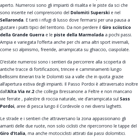
aperto. Numerosi sono gli impianti di risalita e le piste da sci che
sono inserite nel comprensorio del
Dolomiti Superski
e nel
Sellaronda
. E tanti i rifugi di lusso dove fermarsi per una pausa a
gustare i piatti tipici del territorio. Da non perdere il
Giro sciistico
della Grande Guerra
e le
piste della Marmolada
a pochi passi.
Ampia e variegata l’offerta anche per chi ama altri sport invernali,
come sci alpinismo, freeride, arrampicata su ghiaccio, ciaspolate.
D’estate numerosi sono i sentieri da percorrere alla scoperta di
antiche tracce di fortificazioni, trincee e camminamenti lungo
bellissimi itinerari tra le Dolomiti sia a valle che in quota grazie
all’apertura estiva degli impianti. Il Passo Pordoi è attraversato inoltre
dall’
Alta Via nr.2
che collega Bressanone a Feltre e non mancano
vie ferrate , palestre di roccia naturale, vie d’arrampicata sul
Sass
Pordoi
, aree di pesca lungo il Cordevole o nei diversi laghetti.
Le strade e i sentieri che attraversano la zona appassionano gli
amanti delle due ruote, non solo ciclisti che ripercorrono le tappe del
Giro d’Italia
, ma anche motociclisti attirati dai passi dolomitici.