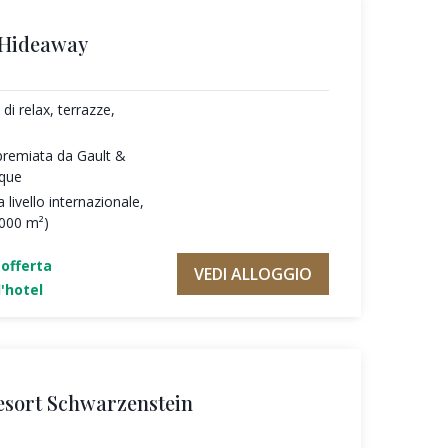
 Hideaway
di relax, terrazze,
premiata da Gault &
oque
 livello internazionale,
.000 m²)
'offerta
VEDI ALLOGGIO
'hotel
esort Schwarzenstein