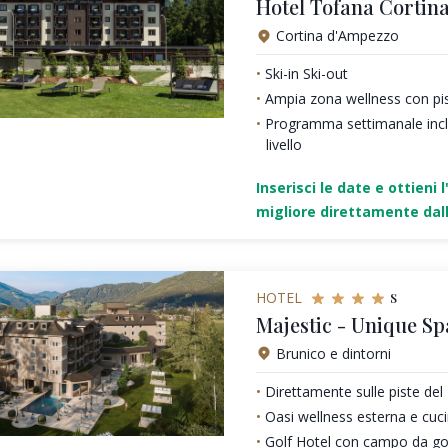
Hotel Tofana Cortin
Cortina d'Ampezzo
Ski-in Ski-out
Ampia zona wellness con pi
Programma settimanale inclu
livello
Inserisci le date e ottieni l
migliore direttamente dall
s
HOTEL
Majestic - Unique Sp
Brunico e dintorni
Direttamente sulle piste de
Oasi wellness esterna e cu
Golf Hotel con campo da gol