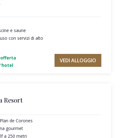
a
scine e saune
so con servizi di alto
'offerta
VEDI ALLOGGIO
'hotel
a Resort
l Plan de Corones
cina gourmet
f a 250 metri