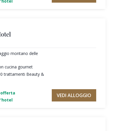
'hotel
otel
saggio montano delle
on cucina gournet
30 trattamenti Beauty &
'offerta
VEDI ALLOGGIO
'hotel