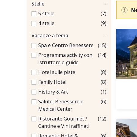
Stelle
-
Ne
5 stelle
(7)
4 stelle
(9)
Vacanze a tema
-
Spa e Centro Benessere
(15)
Programma activity con
(14)
istruttore e guide
Hotel sulle piste
(8)
Family Hotel
(8)
History & Art
(1)
Salute, Benessere e
(6)
Medical Center
Ristorante Gourmet /
(12)
Cantine e Vini raffinati
Romantic Hotel &
(6)