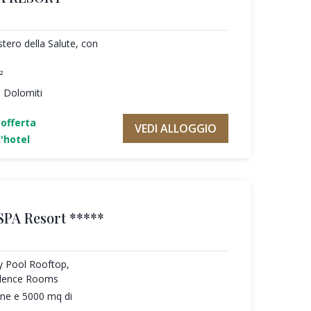
tero della Salute, con
²
e Dolomiti
'offerta
VEDI ALLOGGIO
'hotel
SPA Resort *****
ty Pool Rooftop,
ilence Rooms
une e 5000 mq di