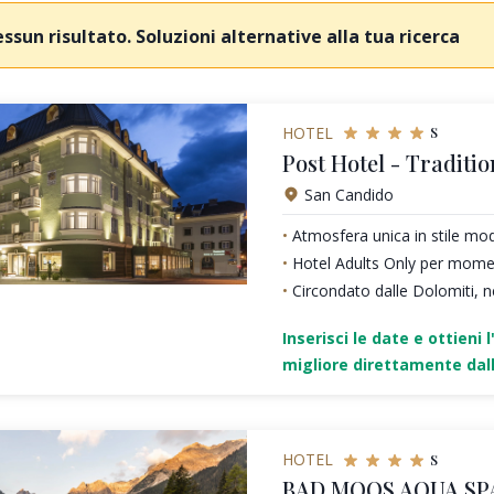
ssun risultato. Soluzioni alternative alla tua ricerca
s
HOTEL
Post Hotel - Traditio
San Candido
Atmosfera unica in stile mo
Hotel Adults Only per moment
Circondato dalle Dolomiti, n
Inserisci le date e ottieni l
migliore direttamente dall
s
HOTEL
BAD MOOS AQUA SP