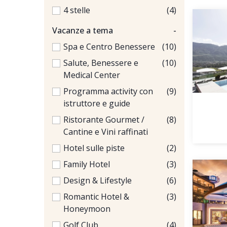
4 stelle
(4)
Vacanze a tema
-
Spa e Centro Benessere
(10)
Salute, Benessere e
(10)
Medical Center
Programma activity con
(9)
istruttore e guide
Ristorante Gourmet /
(8)
Cantine e Vini raffinati
Hotel sulle piste
(2)
Family Hotel
(3)
Design & Lifestyle
(6)
Romantic Hotel &
(3)
Honeymoon
Golf Club
(4)