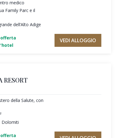
entro medico
ua Family Parc e il
rande dell’Alto Adige
'offerta
VEDI ALLOGGIO
'hotel
A RESORT
tero della Salute, con
²
e Dolomiti
'offerta