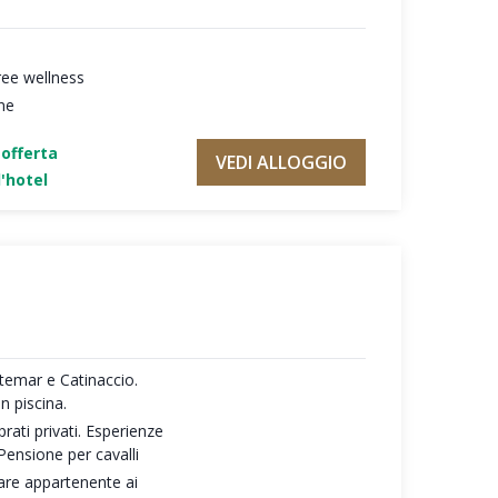
ree wellness
ne
'offerta
VEDI ALLOGGIO
'hotel
temar e Catinaccio.
n piscina.
rati privati. Esperienze
Pensione per cavalli
are appartenente ai