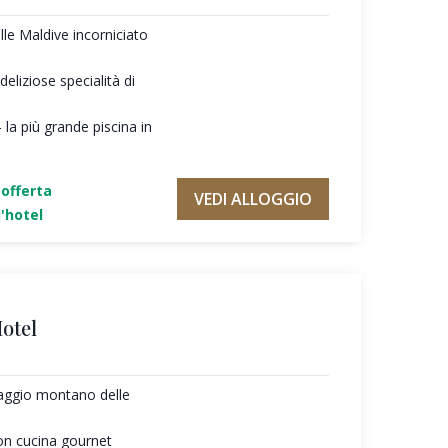
lle Maldive incorniciato
liziose specialità di
 la più grande piscina in
'offerta
VEDI ALLOGGIO
'hotel
otel
saggio montano delle
on cucina gournet