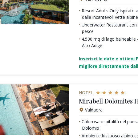
Resort Adults Only ispirato a
dalle incantevoli vette alpine
Underwater Restaurant con de
pesce
4.500 mq di lago balneabile -
Alto Adige
Inserisci le date e ottieni l
migliore direttamente dall
HOTEL
Mirabell Dolomites H
Valdaora
Calorosa ospitalità nel pae
Dolomiti
Ambiente lussuoso alpino c