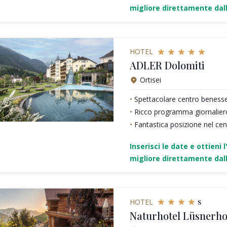
migliore direttamente dall
HOTEL
ADLER Dolomiti
Ortisei
Spettacolare centro beness
Ricco programma giornaliero 
Fantastica posizione nel cent
Inserisci le date e ottieni l
migliore direttamente dall
s
HOTEL
Naturhotel Lüsnerho