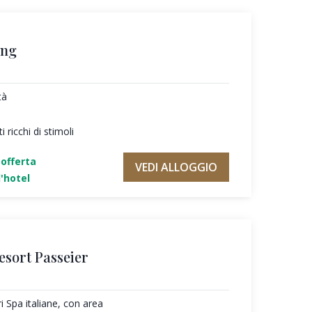
ing
tà
 ricchi di stimoli
'offerta
VEDI ALLOGGIO
'hotel
esort Passeier
ri Spa italiane, con area