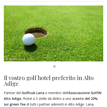
Per mantenersi in forma per sempre, gli ospiti possono
usufruire della
palestra
.
© Shutterstock
Il vostro golf hotel preferito in Alto
Adige
Partner del
Golflcub Lana
e membro dell’
Associazione GolfIN
Alto Adige
, l’hotel a 5 stelle dà diritto a uno
sconto del 20%
sui green fee
di tutti i partner aderenti in Alto Adige: Lana,