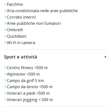
alla scoperta dei
percorsi beauty
studiati apposta per
Facchino
voi, per soddisfare ogni vostra esigenza e rendere
Aria condizionata nelle aree pubbliche
indimenticabile il vostro soggiorno.
Corridoi interni
Aree pubbliche non fumatori
Per momenti di assoluto romanticismo,
spa privata
con
Ombrelli
bagno a vapore, sala con lettino in pietra, 2 lettini per i
Quotidiani
trattamenti e vasca doppia.
Wi-Fi in camera
Se amate mantenervi in forma anche durante la vostra
Sport e attività
vacanza, il Giardino Marling offre
tour in mountain-
bike
,
due escursioni guidate la settimana
,
corsi con
Centro fitness
<500 m
Alpinismo
<500 m
istruttori professionisti
, aquagym, meditazione e
Campo da golf
5 km
yoga.
Campo da tennis
<500 m
Itinerari a piedi
<500 m
Nel periodo invernale, da novembre a marzo, l'hotel è
Itinerari jogging
< 500 m
chiuso.