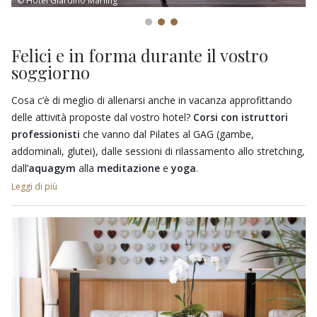
© Hotel Giardino Marling
Felici e in forma durante il vostro
soggiorno
Cosa c’è di meglio di allenarsi anche in vacanza approfittando
delle attività proposte dal vostro hotel?
Corsi con istruttori
professionisti
che vanno dal Pilates al GAG (gambe,
addominali, glutei), dalle sessioni di rilassamento allo stretching,
dall’
aquagym
alla
meditazione
e
yoga
.
Leggi di più
A completare l’offerta,
tour in mountain-bike
,
escursioni
guidate
e partite a
tennis
nel campo in erba sintetica della
struttura. È possibile, inoltre, prenotare una
sessione di
allenamento
seguiti da un
personal trainer
qualificato.