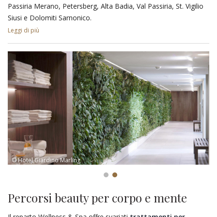
Passiria Merano, Petersberg, Alta Badia, Val Passiria, St. Vigilio
Siusi e Dolomiti Sarnonico.
Leggi di più
Gli appassionati di golf potranno scegliere tra diversi servizi
messi a disposizione:
corsi di prova con noleggio
attrezzatura,
corsi per principianti
,
corsi per qualifica di
giocatore
e
pacchetti individuali
.
© Hotel Giardino Marling
Percorsi beauty per corpo e mente
Il reparto Wellness & Spa offre svariati
trattamenti
per