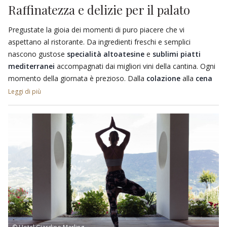
Raffinatezza e delizie per il palato
Pregustate la gioia dei momenti di puro piacere che vi
aspettano al ristorante. Da ingredienti freschi e semplici
nascono gustose
specialità altoatesine
e
sublimi piatti
mediterranei
accompagnati dai migliori vini della cantina. Ogni
momento della giornata è prezioso. Dalla
colazione
alla
cena
gourmet
con vista panoramica su Merano.
Leggi di più
La
terrazza
è il posto migliore per assaporare le
delizie
culinarie
per 180 giorni all’anno grazie al clima mite di queste
zone, circondati da uno stupendo panorama fatto di meleti,
vigneti e palme.