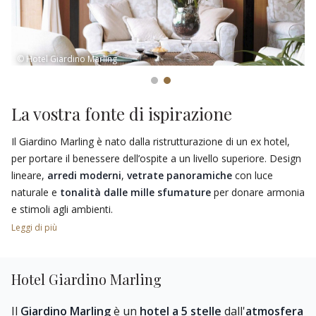
© Hotel Giardino Marling
La vostra fonte di ispirazione
Il Giardino Marling è nato dalla ristrutturazione di un ex hotel,
per portare il benessere dell’ospite a un livello superiore. Design
lineare,
arredi moderni
,
vetrate panoramiche
con luce
naturale e
tonalità dalle mille sfumature
per donare armonia
e stimoli agli ambienti.
Leggi di più
Tutto è incentrato sulla dinamicità della luce solare e sulla
connessione tra ambiente interno ed esterno, per conferire una
sensazione unica di libertà. Sensazione che si ritrova anche nella
Hotel Giardino Marling
luminosa zona Spa all’ultimo piano
.
Il
Giardino Marling
è un
hotel a 5 stelle
dall'
atmosfera