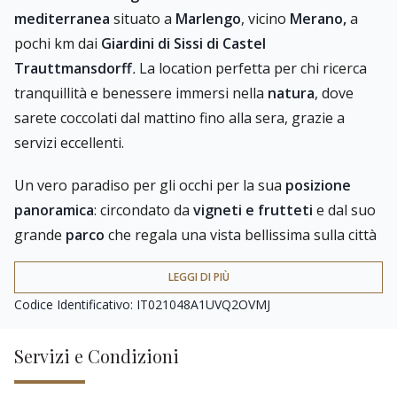
mediterranea
situato a
Marlengo
, vicino
Merano,
a
pochi km dai
Giardini di Sissi di Castel
Trauttmansdorff
.
La location perfetta per chi ricerca
tranquillità e benessere immersi nella
natura
, dove
sarete coccolati dal mattino fino alla sera, grazie a
servizi eccellenti.
Un vero paradiso per gli occhi per la sua
posizione
panoramica
: circondato da
vigneti e frutteti
e dal suo
grande
parco
che regala una vista bellissima sulla città
termale di Merano.
LEGGI DI PIÙ
Materiali raffinati, arredi dalle tonalità calde,
opere
Codice Identificativo: IT021048A1UVQ2OVMJ
d'arte
ed elementi di
design
lineare rendono gli
ambienti piacevoli e accoglienti
. Vi sentirete come a
Servizi e Condizioni
casa vostra nel
lussuoso hotel
a conduzione familiare.