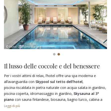
© Hotel Giardino Marling
Il lusso delle coccole e del benessere
Per i vostri attimi di relax, l’hotel offre una spa moderna e
all’avanguardia con
Skypool sul tetto dell’hotel
,
piscina riscaldata in pietra naturale con acqua salata in giardino,
piscina coperta, idromassaggio in giardino,
Skysauna al 3°
piano
con sauna finlandese, biosauna, bagno turco, cabina a
infrarossi e
sala relax con vista panoramica
.
Leggi di più