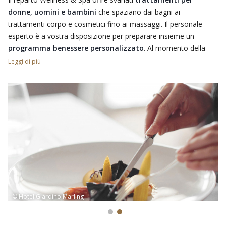
donne, uomini e bambini
che spaziano dai bagni ai
trattamenti corpo e cosmetici fino ai massaggi. Il personale
esperto è a vostra disposizione per preparare insieme un
programma benessere personalizzato
. Al momento della
prenotazione potete comunicare le vostre preferenze in modo
Leggi di più
da riservare in anticipo i trattamenti desiderati.
Le
coppie
potranno, inoltre, godere di pacchetti creati ad hoc
per loro, come un piacevole peeling, un
bagno caldo
con sale
marino, un
massaggio alla schiena
o su tutto il corpo, e
riposarsi nella zona relax avvolti in impacchi caldi e benefici.
© Hotel Giardino Marling