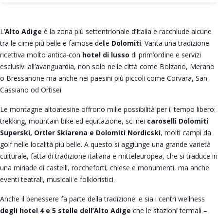
L’
Alto Adige
è la zona più settentrionale d’Italia e racchiude alcune
tra le cime più belle e famose delle
Dolomiti
. Vanta una tradizione
ricettiva molto antica
con
hotel di lusso
di prim’ordine e servizi
esclusivi all’avanguardia, non solo nelle città come Bolzano, Merano
o Bressanone ma anche nei paesini più piccoli come Corvara, San
Cassiano od Ortisei.
Le montagne altoatesine offrono mille possibilità per il tempo libero:
trekking, mountain bike ed equitazione, sci nei
caroselli Dolomiti
Superski, Ortler Skiarena e Dolomiti Nordicski
, molti campi da
golf nelle località più belle. A questo si aggiunge una grande varietà
culturale, fatta di tradizione italiana e mitteleuropea, che si traduce in
una miriade di castelli, roccheforti, chiese e monumenti, ma anche
eventi teatrali, musicali e folkloristici.
Anche il benessere fa parte della tradizione: e sia i centri wellness
degli hotel 4 e 5 stelle dell’Alto Adige
che le stazioni termali –