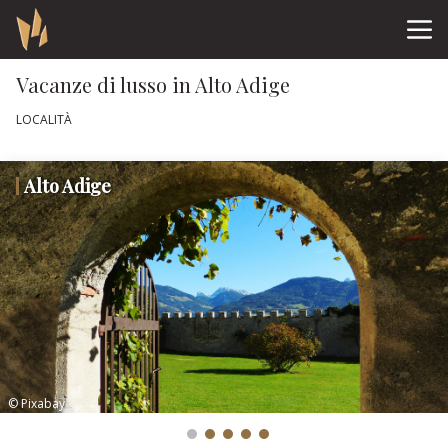
Vacanze di lusso in Alto Adige
LOCALITÀ
Alto Adige
© Pixabay