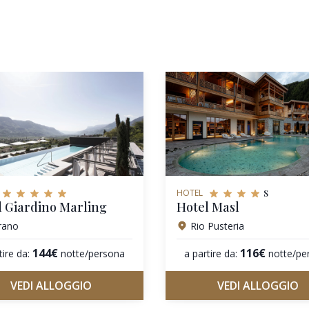
s
HOTEL
l Giardino Marling
Hotel Masl
rano
Rio Pusteria
144€
116€
tire da:
notte/persona
a partire da:
notte/pe
VEDI ALLOGGIO
VEDI ALLOGGIO