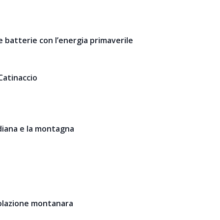
le batterie con l’energia primaverile
-Catinaccio
idiana e la montagna
olazione montanara