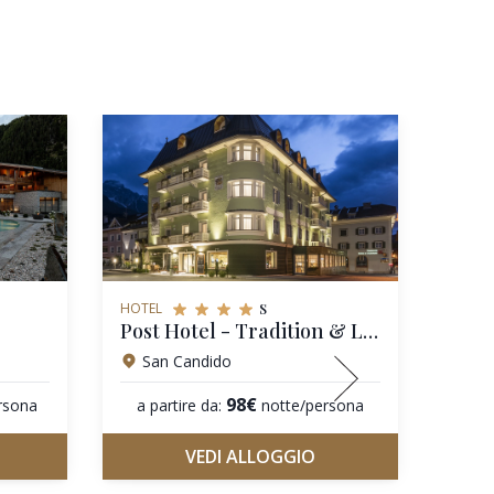
s
HOTEL
HOTEL
Post Hotel - Tradition & Lifestyle - Adults Only
ADLE
San Candido
Bo
98€
rsona
a partire da:
notte/persona
a pa
VEDI ALLOGGIO