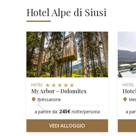
Hotel Alpe di Siusi
HOTEL
HOTEL
My Arbor – Dolomites
Hote
Bressanone
Me
245€
a partire da:
notte/persona
a par
VEDI ALLOGGIO