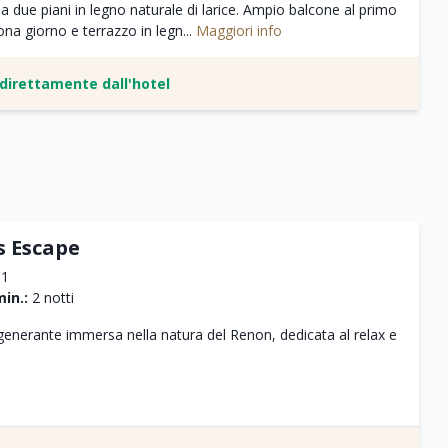
 a due piani in legno naturale di larice. Ampio balcone al primo
ona giorno e terrazzo in legn...
Maggiori info
e direttamente dall'hotel
s Escape
1
in.:
2 notti
generante immersa nella natura del Renon, dedicata al relax e
i:
 da 20 minuti
a persona
 ed escursioni guidate con Alex e Klaus