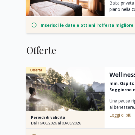
Baita privata
piano nella z
Inserisci le date e ottieni l'offerta miglior
Offerte
Offerta
Wellnes
min. Ospiti:
Soggiorno m
Una pausa ri
al benessere.
Leggi di più
Periodi di validità
Incluso per vo
Dal 16/06/2026 al 03/08/2026
-massaggio
-passeggiate