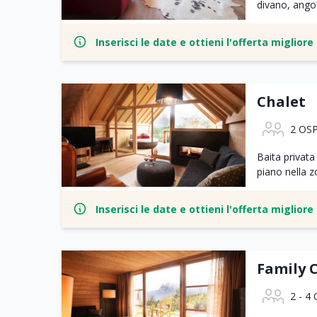
divano, angol
Inserisci le date e ottieni l'offerta miglior
Chalet
2 OSP
Baita privata
piano nella z
Inserisci le date e ottieni l'offerta miglior
Family 
2 - 4