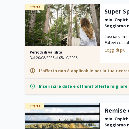
Premium E‑B
Offerta
Trasferiment
Super Sp
Percorsi pers
min. Ospiti:
Briefing inizi
Soggiorno m
Snack & hydra
Photo moment
Lasciarsi la f
Coffee stop
Fatevi coccol
Tracce GPX
Leggi di più
Kit di Benve
Periodi di validità
Incluso per v
Dal 20/08/2026 al 05/10/2026
Buono spa di
buono spa 
3 notti
L'offerta non è applicabile per la tua ricerc
passeggiate 
sessioni di 
bagno di suon
Inserisci le date e ottieni l'offerta miglior
Ritten Card: u
pubblici in Al
Trattamento
Offerta
pasti (colazi
Remise 
cocktail) son
min. Ospiti:
Soggiorno m