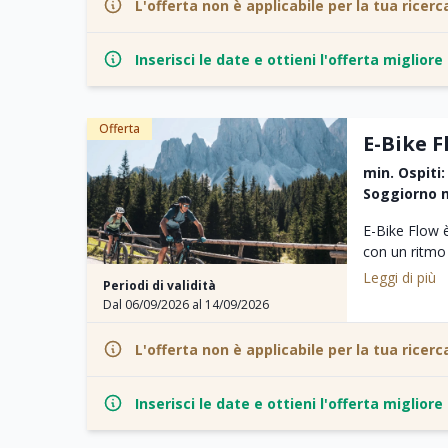
L'offerta non è applicabile per la tua ricerc
-sessioni di
-bagno di suo
-Ritten Card: 
Inserisci le date e ottieni l'offerta miglior
pubblici in Al
all-inclusi
(colazione, l
Offerta
cocktail) son
E-Bike 
min. Ospiti:
Soggiorno m
E-Bike Flow è
con un ritmo
filosofia del 
Leggi di più
Periodi di validità
Le giornate a
Dal 06/09/2026 al 14/09/2026
momenti di we
esperienze s
L'offerta non è applicabile per la tua ricerc
Ogni dettagli
personale, ca
Inserisci le date e ottieni l'offerta miglior
Incluso nel 
Guida privata