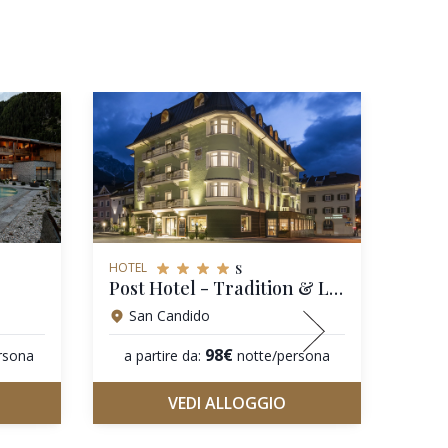
s
HOTEL
HOTEL
Post Hotel - Tradition & Lifestyle - Adults Only
ADLE
San Candido
Bo
98€
rsona
a partire da:
notte/persona
a pa
VEDI ALLOGGIO