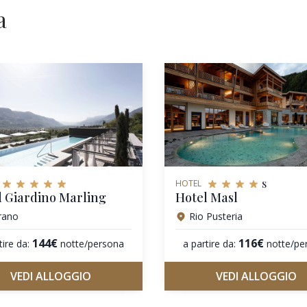
a
s
HOTEL
l Giardino Marling
Hotel Masl
rano
Rio Pusteria
144€
116€
tire da:
notte/persona
a partire da:
notte/pe
VEDI ALLOGGIO
VEDI ALLOGGIO