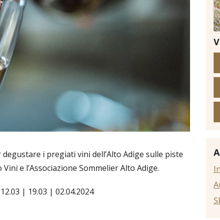
V
© i
A
degustare i pregiati vini dell’Alto Adige sulle piste
io Vini e l’Associazione Sommelier Alto Adige.
I
A
 12.03 | 19.03 | 02.04.2024
S