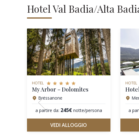
Hotel Val Badia/Alta Badi
HOTEL
HOTEL
My Arbor – Dolomites
Hote
Bressanone
Me
245€
a partire da:
notte/persona
a par
VEDI ALLOGGIO