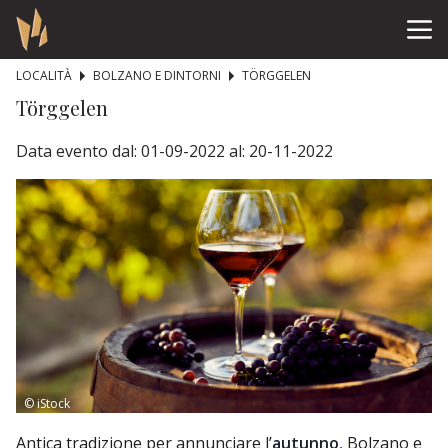
LOCALITÀ
BOLZANO E DINTORNI
TÖRGGELEN
Törggelen
Data evento dal: 01-09-2022 al: 20-11-2022
© iStock
Antica tradizione per annunciare l’
autunno
, Bolzano e