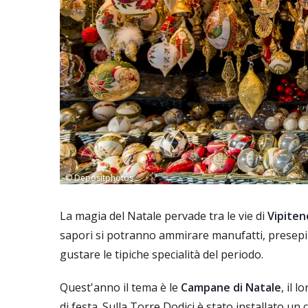
© Depositphotos
La magia del Natale pervade tra le vie di
Vipiten
sapori si potranno ammirare manufatti, presepi r
gustare le tipiche specialità del periodo.
Quest'anno il tema è le
Campane di Natale
, il 
di festa. Sulla Torre Dodici è stato installato un