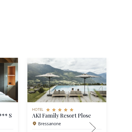
HOTEL
HOTEL
*** S
AKI Family Resort Plose
Bressanone
Br