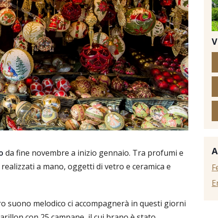
V
© D
A
o
da fine novembre a inizio gennaio. Tra profumi e
ealizzati a mano, oggetti di vetro e ceramica e
F
E
loro suono melodico ci accompagnerà in questi giorni
 carillon con 25 campane, il cui brano è stato