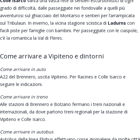
Colle Isarco
vanta una vasta rete di sentieri escursionistici di ogni
grado di difficoltà, dalle passeggiate nei fondovalle a quelli più
avventurosi sul ghiacciaio del Montarso e sentieri per l’arrampicata
sul Tribulaun. In inverno, la vicina stagione sciistica di
Ladurns
con
facili piste per famiglie con bambini. Per passeggiate con le ciaspole,
c’è la romantica la Val di Fleres.
Come arrivare a Vipiteno e dintorni
Come arrivare in auto
A22 del Brennero, uscita Vipiteno. Per Racines e Colle Isarco e
seguire le indicazioni.
Come arrivare in treno
Alle stazioni di Brennero e Bolzano fermano i treni nazionali e
internazionali, da dove partono treni regionali per la stazione di
Vipiteno e Colle Isarco.
Come arrivare in autobus
Autobus della linea Flixbus effettuano corse giornaliere da molte città