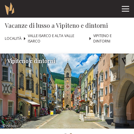
Vacanze di lusso a Vipiteno e dintorni
VALLE ISARCO E ALTA VALLE
VIPITENO E
LOCALITÀ
ISARCO
DINTORNI
Vipiteno e dintorni
© iStock