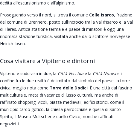
dedita all’escursionismo e all’alpinismo.
Proseguendo verso il nord, si trova il comune
Colle Isarco
, frazione
del comune di Brennero, posto sull’incrocio tra la Val d’Isarco e la Val
di Fleres. Antica stazione termale e paese di minatori è oggi una
rinomata stazione turistica, visitata anche dallo scrittore norvegese
Heirich Ibsen.
Cosa visitare a Vipiteno e dintorni
Vipiteno è suddivisa in due, la
Città Vecchia
e la
Città Nuova
e il
confine fra le due realtà è delimitato dal simbolo del paese: la torre
civica, meglio nota come
Torre delle Dodici
. È una città dal fascino
multiculturale, meta di vacanze di lusso culturali, ma anche di
raffinato shopping: vicoli, piazze medievali, edifici storici, come il
municipio tardo gotico, la chiesa parrocchiale e quella di Santo
Spirito, il Museo Multscher e quello Civico, nonché raffinati
negozietti.