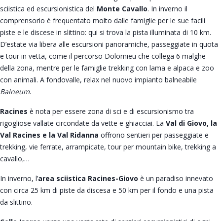
sciistica ed escursionistica del
Monte Cavallo
. In inverno il
comprensorio è frequentato molto dalle famiglie per le sue facili
piste e le discese in slittino: qui si trova la pista illuminata di 10 km.
D’estate via libera alle escursioni panoramiche, passeggiate in quota
e tour in vetta, come il percorso Dolomieu che collega 6 malghe
della zona, mentre per le famiglie trekking con lama e alpaca e zoo
con animali. A fondovalle, relax nel nuovo impianto balneabile
Balneum
.
Racines
è nota per essere zona di sci e di escursionismo tra
rigogliose vallate circondate da vette e ghiacciai. La
Val di Giovo, la
Val Racines e la Val Ridanna
offrono sentieri per passeggiate e
trekking, vie ferrate, arrampicate, tour per mountain bike, trekking a
cavallo,…
In inverno, l’
area sciistica Racines-Giovo
è un paradiso innevato
con circa 25 km di piste da discesa e 50 km per il fondo e una pista
da slittino.