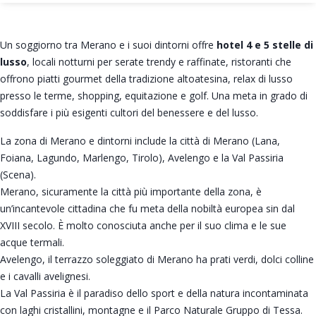
Un soggiorno tra Merano e i suoi dintorni offre
hotel 4 e 5 stelle
di
lusso
, locali notturni per serate trendy e raffinate, ristoranti che
offrono piatti gourmet della tradizione altoatesina, relax di lusso
presso le terme, shopping, equitazione e golf. Una meta in grado di
soddisfare i più esigenti cultori del benessere e del lusso.
La zona di Merano e dintorni include la città di Merano (Lana,
Foiana, Lagundo, Marlengo, Tirolo), Avelengo e la Val Passiria
(Scena).
Merano, sicuramente la città più importante della zona, è
un’incantevole cittadina che fu meta della nobiltà europea sin dal
XVIII secolo. È molto conosciuta anche per il suo clima e le sue
acque termali.
Avelengo, il terrazzo soleggiato di Merano ha prati verdi, dolci colline
e i cavalli avelignesi.
La Val Passiria è il paradiso dello sport e della natura incontaminata
con laghi cristallini, montagne e il Parco Naturale Gruppo di Tessa.