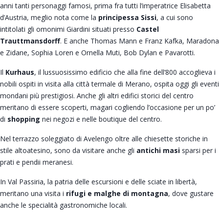
anni tanti personaggi famosi, prima fra tutti l’imperatrice Elisabetta
d’Austria, meglio nota come la
principessa Sissi
, a cui sono
intitolati gli omonimi Giardini situati presso
Castel
Trauttmansdorff
. E anche Thomas Mann e Franz Kafka, Maradona
e Zidane, Sophia Loren e Ornella Muti, Bob Dylan e Pavarotti.
Il
Kurhaus
, il lussuosissimo edificio che alla fine dell’800 accoglieva i
nobili ospiti in visita alla città termale di Merano, ospita oggi gli eventi
mondani più prestigiosi. Anche gli altri edifici storici del centro
meritano di essere scoperti, magari cogliendo l’occasione per un po’
di
shopping
nei negozi e nelle boutique del centro.
Nel terrazzo soleggiato di Avelengo oltre alle chiesette storiche in
stile altoatesino, sono da visitare anche gli
antichi masi
sparsi per i
prati e pendii meranesi.
In Val Passiria, la patria delle escursioni e delle sciate in libertà,
meritano una visita i
rifugi e malghe di montagna
, dove gustare
anche le specialità gastronomiche locali.