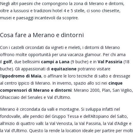
Negli altri paesini che compongono la zona di Merano e dintorni,
oltre a lussuosi e tradizioni hotel 4 e 5 stelle, ci sono chiesette,
musei e paesaggi incantevoli da scoprire.
Cosa fare a Merano e dintorni
Con i castelli circondati da vigneti e meleti, i dintorni di Merano
offrono molte opportunità per una vacanza glamour. Per chi ama
il
golf
, due bellissimi
campi a Lana
(9 buche) e in
Val Passiria
(18
buche). Gli appassionati di
equitazione
potranno visitare
l’
ippodromo di Maia
, o affinare le loro tecniche di salto e dressage
al centro ippico di Merano. In inverno, spazio allo sci nei
cinque
comprensori di Merano e dintorni
: Merano 2000, Plan, San Vigilio,
Ghiacciaio del Senales e Val d'Ultimo.
Merano è circondata da valli e montagne. Si sviluppa infatti nel
fondovalle, alle pendici del Gruppo Tessa e dell’Altopiano del Salto,
all'inizio di quattro valli: la Val Venosta, la Val Passiria, la Val d’Adige e
la Val d’Ultimo. Questo la rende la location ideale per partire per molti