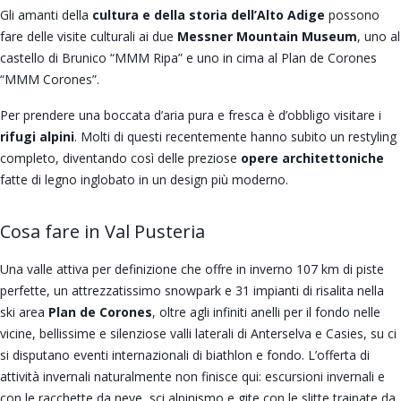
Gli amanti della
cultura e della storia dell’Alto Adige
possono
fare delle visite culturali ai due
Messner Mountain Museum
, uno al
castello di Brunico “MMM Ripa” e uno in cima al Plan de Corones
“MMM Corones”.
Per prendere una boccata d’aria pura e fresca è d’obbligo visitare i
rifugi alpini
. Molti di questi recentemente hanno subito un restyling
completo, diventando così delle preziose
opere architettoniche
fatte di legno inglobato in un design più moderno.
Cosa fare in Val Pusteria
Una valle attiva per definizione che offre in inverno 107 km di piste
perfette, un attrezzatissimo snowpark e 31 impianti di risalita nella
ski area
Plan de Corones
, oltre agli infiniti anelli per il fondo nelle
vicine, bellissime e silenziose valli laterali di Anterselva e Casies, su ci
si disputano eventi internazionali di biathlon e fondo. L’offerta di
attività invernali naturalmente non finisce qui: escursioni invernali e
con le racchette da neve, sci alpinismo e gite con le slitte trainate da