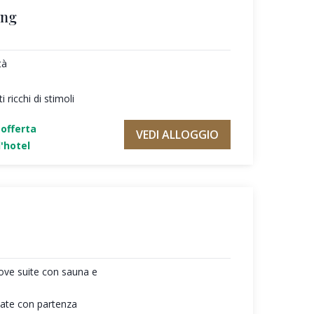
ing
tà
 ricchi di stimoli
'offerta
VEDI ALLOGGIO
'hotel
ove suite con sauna e
giate con partenza