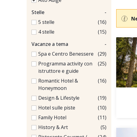
Alto Adige
Stelle
-
Ne
5 stelle
(16)
4 stelle
(15)
Vacanze a tema
-
Spa e Centro Benessere
(29)
Programma activity con
(25)
istruttore e guide
Romantic Hotel &
(16)
Honeymoon
Design & Lifestyle
(19)
Hotel sulle piste
(10)
Family Hotel
(11)
History & Art
(5)