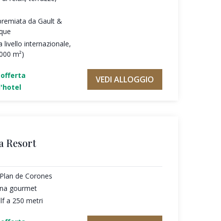
premiata da Gault &
oque
 livello internazionale,
.000 m²)
'offerta
VEDI ALLOGGIO
'hotel
a Resort
l Plan de Corones
cina gourmet
f a 250 metri