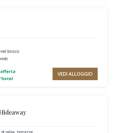
 nel bosco
omiti
'offerta
VEDI ALLOGGIO
'hotel
 Hideaway
di relax, terrazze,