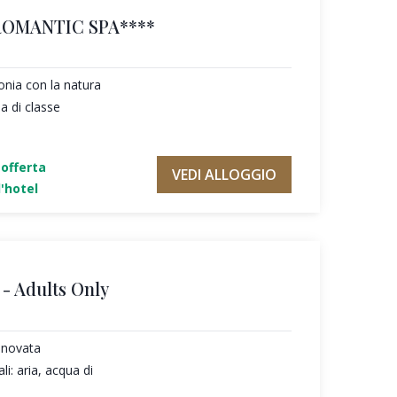
ROMANTIC SPA****
tonia con la natura
a di classe
'offerta
VEDI ALLOGGIO
'hotel
- Adults Only
nnovata
li: aria, acqua di