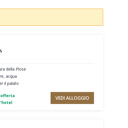
s
ura della Plose
re, acqua
r il palato
'offerta
VEDI ALLOGGIO
'hotel