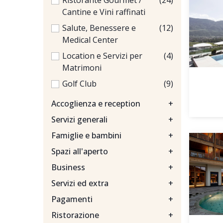
Ristorante Gourmet /
(24)
Cantine e Vini raffinati
Salute, Benessere e
(12)
Medical Center
Location e Servizi per
(4)
Matrimoni
Golf Club
(9)
Accoglienza e reception
+
Servizi generali
+
Famiglie e bambini
+
Spazi all'aperto
+
Business
+
Servizi ed extra
+
Pagamenti
+
Ristorazione
+