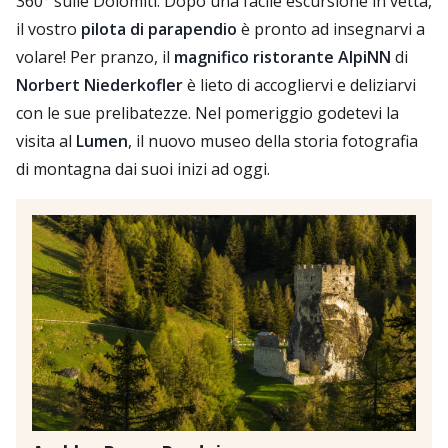
360° sulle Dolomiti. Dopo una facile escursione in vetta,
il vostro
pilota di parapendio
è pronto ad insegnarvi a
volare! Per pranzo, il
magnifico ristorante AlpiNN
di
Norbert Niederkofler
è lieto di accogliervi e deliziarvi
con le sue prelibatezze. Nel pomeriggio godetevi la
visita al
Lumen
, il nuovo museo della storia fotografia
di montagna dai suoi inizi ad oggi.