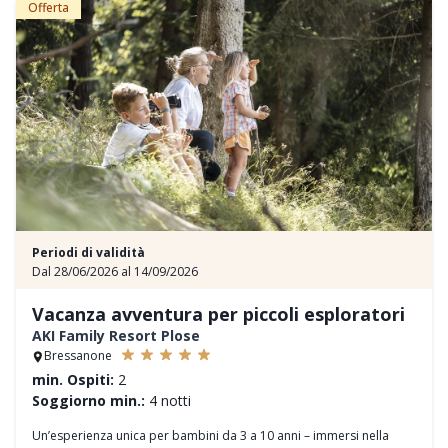
Offerta
Highlight speciali:
– Escursioni guidate con lama e alpaca
– Utilizzo gratuito di bastoncini da trekking e zaini
– Mountain Blue Cocktail Bar con terrazza panoramica
Periodi di validità
Dal 28/06/2026 al 14/09/2026
Vacanza avventura per piccoli esploratori
AKI Family Resort Plose
Bressanone
min. Ospiti:
2
Soggiorno min.:
4 notti
Un’esperienza unica per bambini da 3 a 10 anni – immersi nella