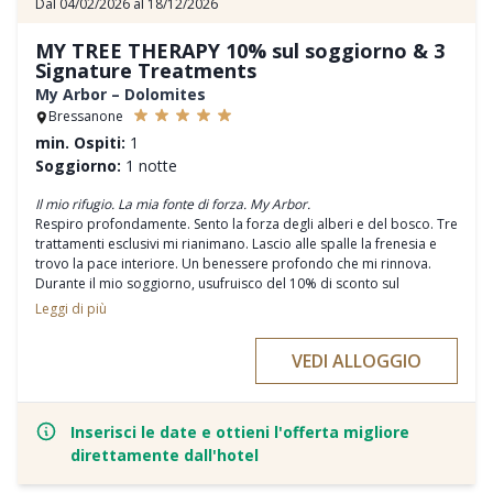
Dal 04/02/2026 al 18/12/2026
MY TREE THERAPY 10% sul soggiorno & 3
Signature Treatments
My Arbor – Dolomites
Bressanone
min. Ospiti:
1
Soggiorno:
1 notte
Il mio rifugio. La mia fonte di forza. My Arbor.
Respiro profondamente. Sento la forza degli alberi e del bosco. Tre
trattamenti esclusivi mi rianimano. Lascio alle spalle la frenesia e
trovo la pace interiore. Un benessere profondo che mi rinnova.
Durante il mio soggiorno, usufruisco del 10% di sconto sul
soggiorno e di tre Signature Treatments:
Leggi di più
Radicarmi
: un massaggio di 50 minuti a gambe e piedi con olio di
VEDI ALLOGGIO
pino mugo
Armonia
: un massaggio di 50 minuti a decolleté, testa, collo e
braccia con olio di cembro
Rinforzarmi
: un massaggio di 50 minuti a tutto il corpo con olio di
Inserisci le date e ottieni l'offerta migliore
pino mugo
direttamente dall'hotel