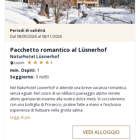
Periodi di validità
Dal 08/05/2026 al 08/11/2026
Pacchetto romantico al Lüsnerhof
Naturhotel Lüsnerhof
s
Luson
min. Ospiti:
1
Soggiorno:
3 notti
Nel Naturhotel Lüsnerhof vi attende una breve vacanza romantica
senza eguali. Nel cuore di un idilliaco paesaggio alpino vivrete
attimi spensierati insieme alla vostra dolce metà. Vi coccoleremo
con una bottiglia di Prosecco, praline fatte a mano e l’esclusiva
esperienza di fluttuare nella grotta salina.
Servizi inclusi
Leggi di più
3 notti al Lüsnerhof con pensione benessere ¾ (arrivo di domenica,
lunedì o martedì)
VEDI ALLOGGIO
1 bottiglia di Prosecco e praline fatte in casa all’arrivo in camera
1 rituale dei bagni alpini con ingresso alla grotta salina