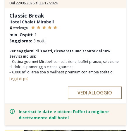
Dal 22/08/2026 al 22/12/2026
Classic Break
Hotel Chalet Mirabell
Avelengo
min. Ospiti:
1
Soggiorno:
3 notti
Per soggiorni di 3 notti, riceverete uno sconto del 10%.
Servizi inclusi:
– Cucina gourmet Mirabell con colazione, buffet pranzo, selezione
di dolci al pomeriggio e cena gourmet
– 6.000 m² di area spa & wellness premium con ampia scelta di
saune
Leggi di più
– Piscina infinity indoor & outdoor e ampie aree family
– Eleganti zone relax & area adults only separata
VEDI ALLOGGIO
– Gettate di vapore giornaliere guidate
– Yoga nella sala panoramica (più volte a settimana)
– Programma body & mind vario
– Late spa gratuito il giorno della partenza
Inserisci le date e ottieni l'offerta migliore
– Kids club assistito dai 3 anni
direttamente dall'hotel
– Moderna sala fitness panoramica
– Guest card gratuita per i trasporti pubblici in Alto Adige
– Parcheggio sotterraneo direttamente in struttura