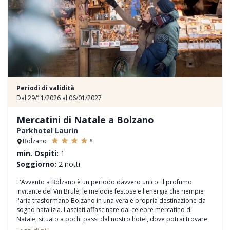
NUOVO
: infusi a tema nella nuova sauna rituale naturellness®
NUOVO
: programma naturellness® Mindfulness con yoga, Qi Gong
e meditazione nella nuova Yoga Shala (parzialmente incluso)
NUOVO
: nuova palestra con attrezzature Technogym e parete di
arrampicata boulder.
NUOVO:
bagno di ghiaccio guidato nella vasca in pietra naturale
(escl.)
Periodi di validità
Dal 29/11/2026 al 06/01/2027
Mercatini di Natale a Bolzano
Parkhotel Laurin
s
Bolzano
min. Ospiti:
1
Soggiorno:
2 notti
L'Avvento a Bolzano è un periodo davvero unico: il profumo
invitante del Vin Brulé, le melodie festose e l'energia che riempie
l'aria trasformano Bolzano in una vera e propria destinazione da
sogno natalizia. Lasciati affascinare dal celebre mercatino di
Natale, situato a pochi passi dal nostro hotel, dove potrai trovare
regali esclusivi, decorazioni artigianali e delizie gastronomiche.