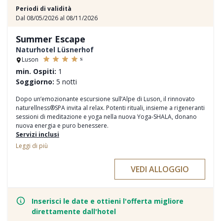
Periodi di validità
Dal 08/05/2026 al 08/11/2026
Summer Escape
Naturhotel Lüsnerhof
s
Luson
min. Ospiti:
1
Soggiorno:
5 notti
Dopo un’emozionante escursione sull’Alpe di Luson, il rinnovato
naturellness®SPA invita al relax. Potenti rituali, insieme a rigeneranti
sessioni di meditazione e yoga nella nuova Yoga-SHALA, donano
nuova energia e puro benessere.
Servizi inclusi
A partire da 5 notti
con la
pensione a ¾
Leggi di più
Incluso noleggio e-bike
per un'intera giornata a persona.
Incluso il rituale dei bagni alpini
, con floating privato nella
VEDI ALLOGGIO
grotta salina per una pausa rigenerante per corpo e mente.
Incluso una sessione di yoga a persona
, per rilassarti e
ritrovare l’equilibrio interiore.
Inserisci le date e ottieni l'offerta migliore
Rallentamento nell'ambiente unico della naturellnessSpa
direttamente dall'hotel
Piscina, vasche idromassaggio e laghetto naturale nel Lüsner Badl