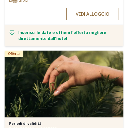
Leggi di più
Dopo una giornata di scoperta tra le incantevoli bancarelle e un
tuffo nella preistoria nel famoso Museo Archeologico dell’Alto
VEDI ALLOGGIO
Adige - Ötzi, torna al Parkhotel Laurin e goditi un momento di relax
con una bevanda calda e biscotti natalizi nel nostro accogliente
Laurin Bar e nella magica Winter Lounge nel cuore del giardino
secolare dell’albergo.
Inserisci le date e ottieni l'offerta migliore
L’offerta si intende valida:
direttamente dall'hotel
- dal 39.11 al 04.12.2026
- dal 08.12 al 11.12.2026
- dal 27.12 al 29.12.2026
Offerta
- dal 02.01 al 06.01.2027
*Arrivi Domenica, Lunedì, Martedì o Mercoledì
*Non valido il venerdì e il sabato, nonché nei giorni festivi (dal 24.12
al 26.12 e dal 30.12 al 01.01.2027).
2 Pernottamenti con ricca prima colazione
Ingresso al famoso Museo Archeologico dell’Alto Adige (Ötzi)
Bevande calde e biscotti natalizi tutti i giorni al Laurin Bar
Late check-out gratuito su richiesta
Prenota ora e rendi indimenticabile il tuo Natale a Bolzano!
Periodi di validità