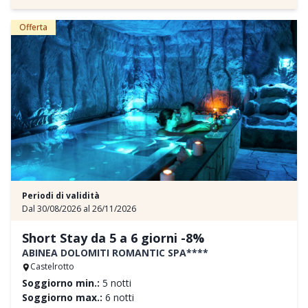
la cabinovia Plose (dal 24/05 al 19/10), uso gratuito di tutti i mezzi
pubblici, ingresso ai musei di Bressanone e partecipazione a visite
Offerta
guidate ed esperienze
e tutti i servizi inclusi AKI
Un’occasione perfetta per unire vacanza e crescita, divertimento e
scoperta.
Prenotate ora
la vacanza avventura – i tuoi bambini ne
parleranno a lungo!
Il prezzo "a partire da" è da intendersi per una Family Suite
composta da 2 adulti e 2 bambini.
Periodi di validità
Dal 30/08/2026 al 26/11/2026
Short Stay da 5 a 6 giorni -8%
ABINEA DOLOMITI ROMANTIC SPA****
Castelrotto
Soggiorno min.:
5 notti
Soggiorno max.:
6 notti