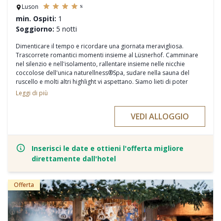
s
Luson
min. Ospiti:
1
Soggiorno:
5 notti
Dimenticare il tempo e ricordare una giornata meravigliosa.
Trascorrete romantici momenti insieme al Lüsnerhof. Camminare
nel silenzio e nell'isolamento, rallentare insieme nelle nicchie
coccolose dell'unica naturellness®Spa, sudare nella sauna del
ruscello e molti altri highlight vi aspettano. Siamo lieti di poter
contribuire a dare forma a questi giorni speciali.
Leggi di più
Servizi inclusi
A partire da 5 notti con la pensione benessere a ¾
VEDI ALLOGGIO
1 massaggio di coppia nella casetta de Bagni Alpini Quarzite
1 Rituale dei Bagni Alpini con floating nella grotta salina
1 cena cromantica al lume di candela nella nostra cantina dei vini
1 bottiglia di Prosecco + praline fatte in casa all’arrivo in camera
Inserisci le date e ottieni l'offerta migliore
Rallentamento nell'ambiente unico della naturellnessSpa
direttamente dall'hotel
Piscina, vasche idromassaggio e laghetto naturale nel Lüsner Badl
Area saune con 11 saune progettate individualmente
Le casette dei bagni alpini Quarzit e Terra
Offerta
nicchie accoglienti nelle nostre sale relax, nel giardino e lungo il
sentiero della consapevolezza
rituali naturellness® come il rituale sciamanico nella capanna
sudatoria (escl.)