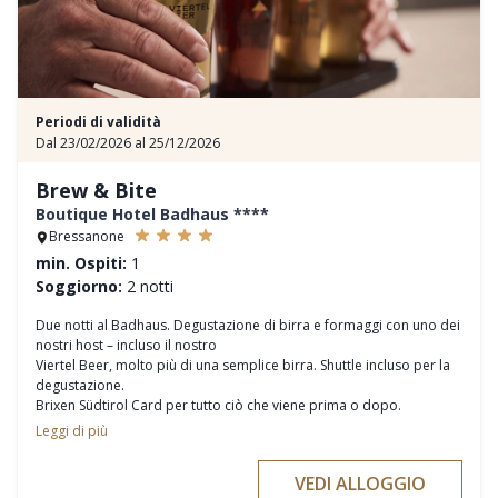
Periodi di validità
Dal 23/02/2026 al 25/12/2026
Brew & Bite
Boutique Hotel Badhaus ****
Bressanone
min. Ospiti:
1
Soggiorno:
2 notti
Due notti al Badhaus. Degustazione di birra e formaggi con uno dei
nostri host – incluso il nostro
Viertel Beer, molto più di una semplice birra. Shuttle incluso per la
degustazione.
Brixen Südtirol Card per tutto ciò che viene prima o dopo.
Buoni prodotti. Buone conversazioni. Un’esperienza che resta.
Leggi di più
Servizi inclusi:
VEDI ALLOGGIO
• 2 notti in camera design