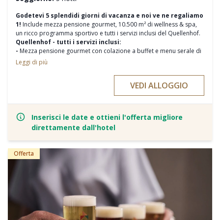
Godetevi 5 splendidi giorni di vacanza e noi ve ne regaliamo
1!
Include mezza pensione gourmet, 10.500 m² di wellness & spa,
un ricco programma sportivo e tutti i servizi inclusi del Quellenhof.
Quellenhof - tutti i servizi inclusi:
-
Mezza pensione gourmet con colazione a buffet e menu serale di
sei portate.
Leggi di più
- Utilizzo dell'area benessere di 10.500 m² con zone separate per
famiglie e adulti
VEDI ALLOGGIO
- Almeno cinque infusioni al giorno nelle varie saune
- Utilizzo della sala fitness e ginnastica, diversi allenamenti guidati al
giorno.
- Punti di forza per le famiglie: Club per bambini con pranzo
Inserisci le date e ottieni l'offerta migliore
gratuito, moderne sale giochi e altre specialità per bambini
direttamente dall'hotel
- Programma settimanale vario
- Borsa Spa con morbidi accappatoi e asciugamani
- Posto auto nel parcheggio sotterraneo
Offerta
- E tutti gli altri servizi Quellenhof-inclusive