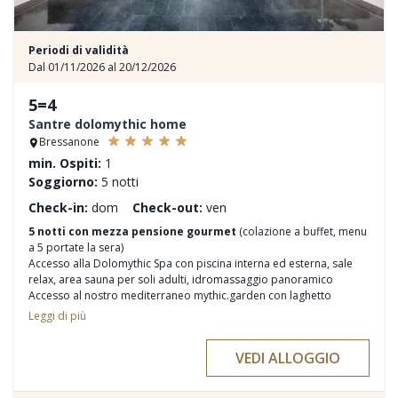
Periodi di validità
Dal 01/11/2026 al 20/12/2026
5=4
Santre dolomythic home
Bressanone
min. Ospiti:
1
Soggiorno:
5 notti
Check-in:
dom
Check-out:
ven
5 notti con mezza pensione gourmet
(colazione a buffet, menu
a 5 portate la sera)
Accesso alla Dolomythic Spa con piscina interna ed esterna, sale
relax, area sauna per soli adulti, idromassaggio panoramico
Accesso al nostro mediterraneo mythic.garden con laghetto
naturale – ideale per i bagni di ghiaccio durante i mesi invernali
Leggi di più
bar.67 con camino aperto, biliardo, vari cocktail, birre e snack
Ristorante soleggiato e terrazza panoramica con vista spettacolare
VEDI ALLOGGIO
Attività ed esperienze guidate giornaliere per gli appassionati di
attività di tutti i livelli, accompagnati da Alpine Guide Alexander
e da
diverse Guide Esperienziali.