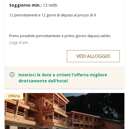
Soggiorno min.:
12 notti
12 pernottamenti e 12 giorni di skipass al prezzo di 9
Primo possibile pernottamento e primo giorno skipass valido:
05/12/2026
Leggi di più
Ultimo pernottamento: 18-19/12/2026
VEDI ALLOGGIO
Ultimo giorno di acquisto skipass: 16/12/2026
Ultimo giorno di skipass valido: 19/12/2026
Inserisci le date e ottieni l'offerta migliore
direttamente dall'hotel
È possibile scegliere tra lo skipass Alpe di Siusi/Val Gardena o
Offerta
Dolomiti Superski.
Nelle scuole di sci riceverete una giornata in omaggio se prenotate
lezioni di sci di gruppo della durata di almeno 4 giorni. Inoltre, i