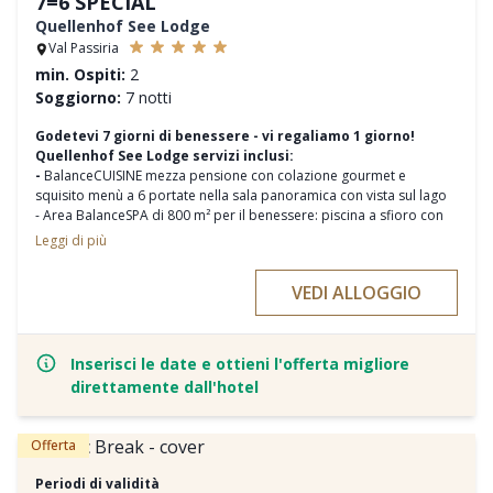
7=6 SPECIAL
Quellenhof See Lodge
Val Passiria
min. Ospiti:
2
Soggiorno:
7 notti
Godetevi 7 giorni di benessere - vi regaliamo 1 giorno!
Quellenhof See Lodge servizi inclusi:
-
BalanceCUISINE mezza pensione con colazione gourmet e
squisito menù a 6 portate nella sala panoramica con vista sul lago
- Area BalanceSPA di 800 m² per il benessere: piscina a sfioro con
piscina interna e passaggio per nuotare all'esterno
Leggi di più
- Bacino balneare di 4.500 m² con un diametro di 105 m (la piscina
più grande del Alto Adige)
VEDI ALLOGGIO
- BalanceSAUNA con sauna finlandese, bagno turco e biosanarium,
area di aria fresca, piscina d'acqua fredda e infusioni giornaliere
- Accoglienti aree relax, spaziosa terrazza panoramica sul tetto di
See Lodge con YogaROOM
Inserisci le date e ottieni l'offerta migliore
- Palestra attrezzata di prima classe con supervisione, programma
direttamente dall'hotel
settimanale BalanceSPORT che include yoga e allenamenti
giornalieri variabili
- Programma settimanale vario
Offerta
- Borsa spa con accappatoi morbidi e asciugamani
- Parcheggio nel garage sotterraneo
Periodi di validità
- E tutti i servizi inclusi del See Lodge