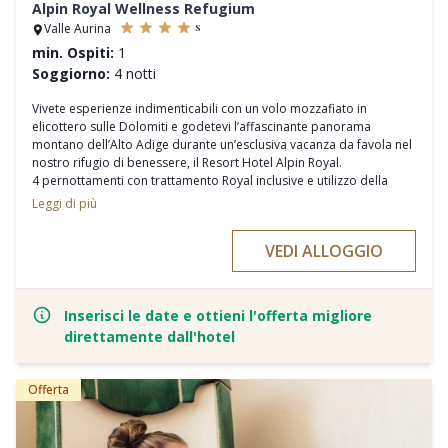
Alpin Royal Wellness Refugium
s
Valle Aurina
min. Ospiti:
1
Soggiorno:
4 notti
Vivete esperienze indimenticabili con un volo mozzafiato in
elicottero sulle Dolomiti e godetevi l’affascinante panorama
montano dell’Alto Adige durante un’esclusiva vacanza da favola nel
nostro rifugio di benessere, il Resort Hotel Alpin Royal.
4 pernottamenti con trattamento Royal inclusive e utilizzo della
nostra area Wellness & Spa
Leggi di più
Esclusivo volo in elicottero per due persone sulle Dolomiti
direttamente dal vicino eliporto
VEDI ALLOGGIO
Escursione guidata nella soleggiata Valle Aurina
Programma attivo e vitale con sessioni di meditazione
accompagnate
Inserisci le date e ottieni l'offerta migliore
direttamente dall'hotel
Offerta