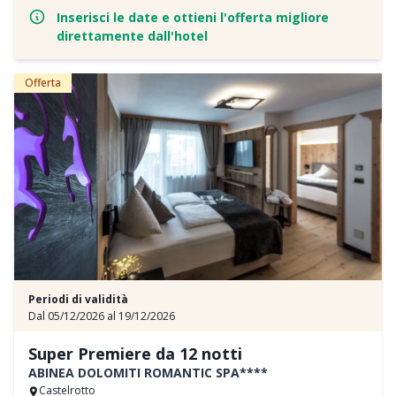
mythic.sport con le ultime attrezzature di Technogym
Inserisci le date e ottieni l'offerta migliore
Armadietto attivo per camera per l'attrezzatura da escursionismo e
direttamente dall'hotel
da sci, accanto alla reception nel deposito sportivo.
Consigli individuali e personali su attrazioni e suggerimenti per
l'escursionismo
Offerta
Stazione di ricarica per biciclette elettriche (gratuita) e auto
elettriche (a pagamento)
La vostra Brixen Card personale con numerosi vantaggi
Periodi di validità
Dal 05/12/2026 al 19/12/2026
Super Premiere da 12 notti
ABINEA DOLOMITI ROMANTIC SPA****
Castelrotto