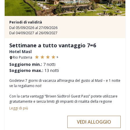
Periodi di validità
Dal 05/09/2026 al 27/09/2026
Dal 04/09/2027 al 26/09/2027
Settimane a tutto vantaggio 7=6
Hotel Masl
s
Rio Pusteria
Soggiorno min.:
7 notti
Soggiorno max.:
13 notti
Godetevi 7 giorni di vacanza all’insegna del gusto al Masl – e 1 notte
ve la regaliamo noi!
Con la carta vantaggi “Brixen Südtirol Guest Pass” potete utilizzare
gratuitamente e senza limiti gli impianti di risalita della regione
turistica e della Plose, nonché tutti i mezzi di trasporto pubblici
Leggi di più
dell’Alto Adige.
VEDI ALLOGGIO
Da lunedì a venerdì la nostra guida escursionistica vi accompagna
direttamente dall’hotel ai luoghi più belli dei dintorni. E nel