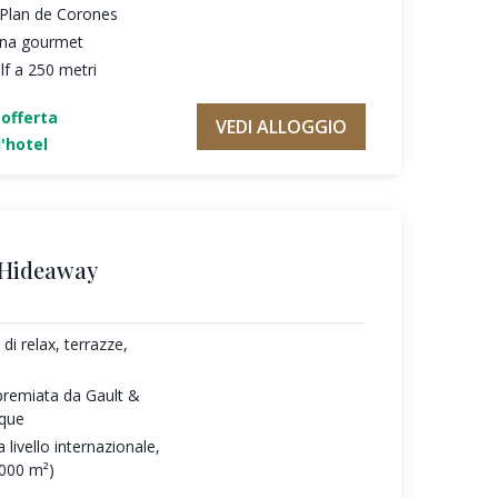
l Plan de Corones
cina gourmet
f a 250 metri
'offerta
VEDI ALLOGGIO
'hotel
 Hideaway
di relax, terrazze,
premiata da Gault &
oque
 livello internazionale,
.000 m²)