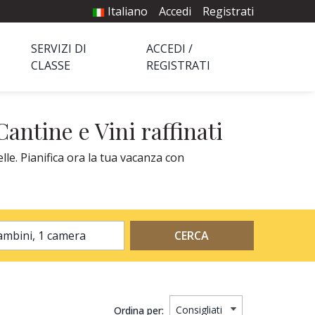
Italiano
Accedi
Registrati
SERVIZI DI
ACCEDI /
CLASSE
REGISTRATI
antine e Vini raffinati
lle. Pianifica ora la tua vacanza con
2 adulti, 0 bambini, 1 camera
CERCA
Ordina per: