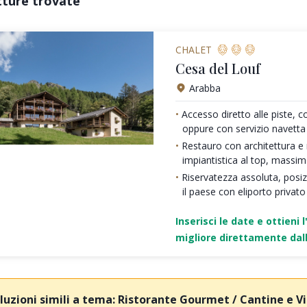
tture trovate
CHALET
Cesa del Louf
Arabba
Accesso diretto alle piste, c
oppure con servizio navetta
Restauro con architettura e ma
impiantistica al top, massi
Riservatezza assoluta, posi
il paese con eliporto privato
Inserisci le date e ottieni l
migliore direttamente dall
luzioni simili a tema: Ristorante Gourmet / Cantine e Vin