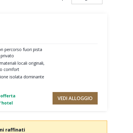
on percorso fuori pista
 privato
teriali locali originali,
mo comfort
zione isolata dominante
'offerta
VEDI ALLOGGIO
'hotel
i raffinati