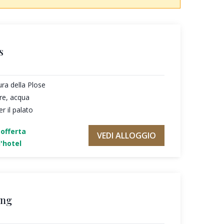
s
ura della Plose
re, acqua
r il palato
'offerta
VEDI ALLOGGIO
'hotel
ing