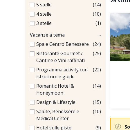
25 stru
5 stelle
(14)
4 stelle
(10)
3 stelle
(1)
Vacanze a tema
-
Spa e Centro Benessere
(24)
Ristorante Gourmet /
(25)
Cantine e Vini raffinati
Programma activity con
(22)
istruttore e guide
Romantic Hotel &
(14)
Honeymoon
Design & Lifestyle
(15)
Salute, Benessere e
(10)
Medical Center
So
Hotel sulle piste
(9)