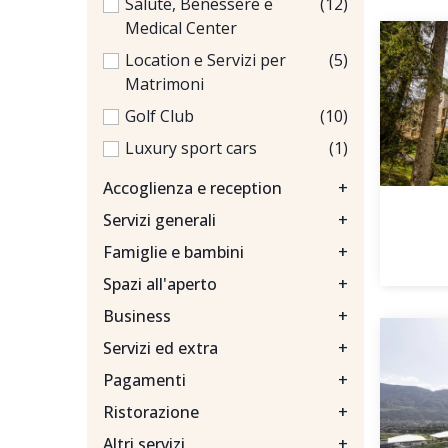
Salute, Benessere e
(12)
Medical Center
Location e Servizi per
(5)
Matrimoni
Golf Club
(10)
Luxury sport cars
(1)
Accoglienza e reception
+
Servizi generali
+
Famiglie e bambini
+
Spazi all'aperto
+
Business
+
Servizi ed extra
+
Pagamenti
+
Ristorazione
+
Altri servizi
+