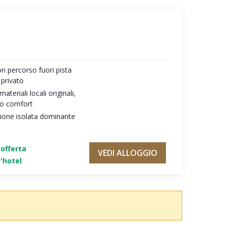
on percorso fuori pista
 privato
teriali locali originali,
mo comfort
zione isolata dominante
'offerta
VEDI ALLOGGIO
'hotel