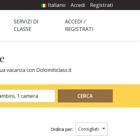
Italiano
Accedi
Registrati
SERVIZI DI
ACCEDI /
CLASSE
REGISTRATI
re
tua vacanza con Dolomiticlass.it
2 adulti, 0 bambini, 1 camera
CERCA
Ordina per: