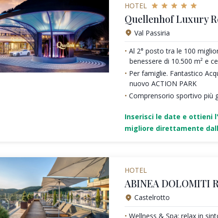
HOTEL
Quellenhof Luxury R
Val Passiria
Al 2° posto tra le 100 miglio
benessere di 10.500 m² e c
Per famiglie. Fantastico Acq
nuovo ACTION PARK
Comprensorio sportivo più g
Inserisci le date e ottieni l
migliore direttamente dall
HOTEL
ABINEA DOLOMITI 
Castelrotto
Wellness & Spa: relax in sin