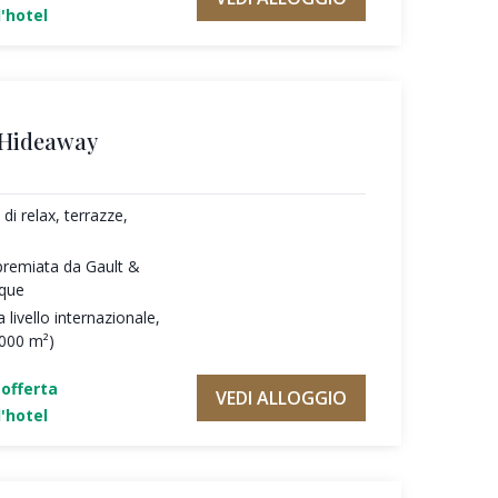
'hotel
 Hideaway
di relax, terrazze,
premiata da Gault &
oque
 livello internazionale,
.000 m²)
'offerta
VEDI ALLOGGIO
'hotel