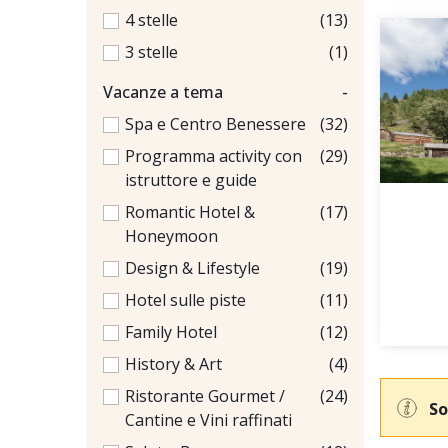
4 stelle
(13)
3 stelle
(1)
Vacanze a tema
-
Spa e Centro Benessere
(32)
Programma activity con
(29)
istruttore e guide
Romantic Hotel &
(17)
Honeymoon
Design & Lifestyle
(19)
Hotel sulle piste
(11)
Family Hotel
(12)
History & Art
(4)
Ristorante Gourmet /
(24)
So
Cantine e Vini raffinati