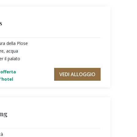
s
ura della Plose
re, acqua
r il palato
'offerta
VEDI ALLOGGIO
'hotel
ing
tà