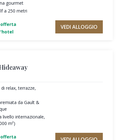
cina gourmet
f a 250 metri
'offerta
VEDI ALLOGGIO
'hotel
 Hideaway
di relax, terrazze,
premiata da Gault &
oque
 livello internazionale,
.000 m²)
'offerta
VEDI ALLOGGIO