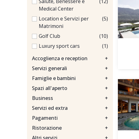
Salute, Benessere e
(12)
Medical Center
Location e Servizi per
(5)
Matrimoni
Golf Club
(10)
Luxury sport cars
(1)
Accoglienza e reception
+
Servizi generali
+
Famiglie e bambini
+
Spazi all'aperto
+
Business
+
Servizi ed extra
+
Pagamenti
+
Ristorazione
+
Altri servizi
+