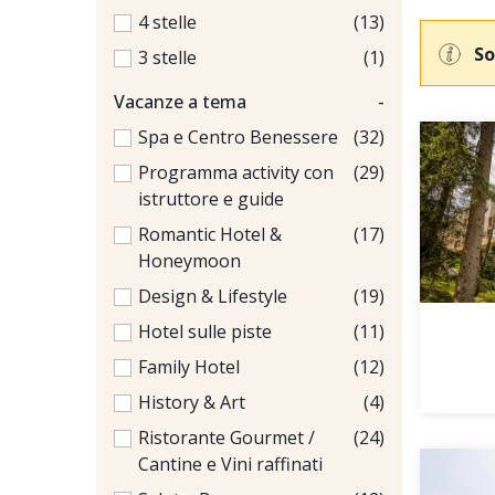
4 stelle
(13)
So
3 stelle
(1)
Vacanze a tema
-
Spa e Centro Benessere
(32)
Programma activity con
(29)
istruttore e guide
Romantic Hotel &
(17)
Honeymoon
Design & Lifestyle
(19)
Hotel sulle piste
(11)
Family Hotel
(12)
History & Art
(4)
Ristorante Gourmet /
(24)
Cantine e Vini raffinati