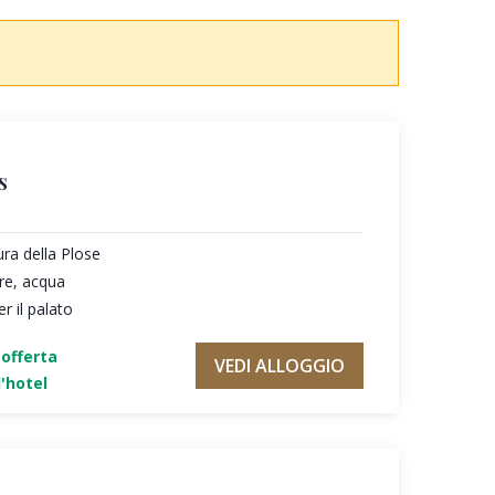
s
ura della Plose
re, acqua
r il palato
'offerta
VEDI ALLOGGIO
'hotel