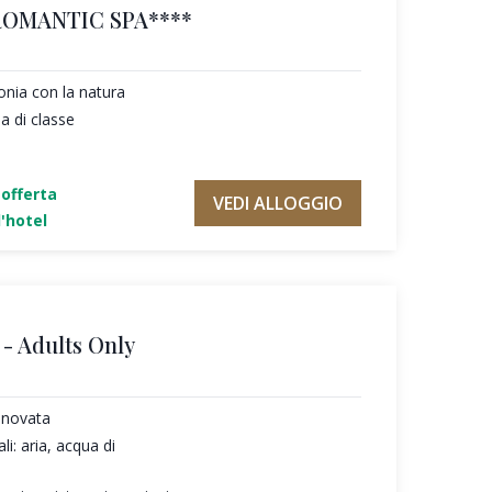
ROMANTIC SPA****
tonia con la natura
a di classe
'offerta
VEDI ALLOGGIO
'hotel
- Adults Only
nnovata
li: aria, acqua di