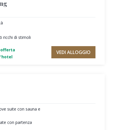
ing
tà
 ricchi di stimoli
'offerta
VEDI ALLOGGIO
'hotel
ove suite con sauna e
giate con partenza