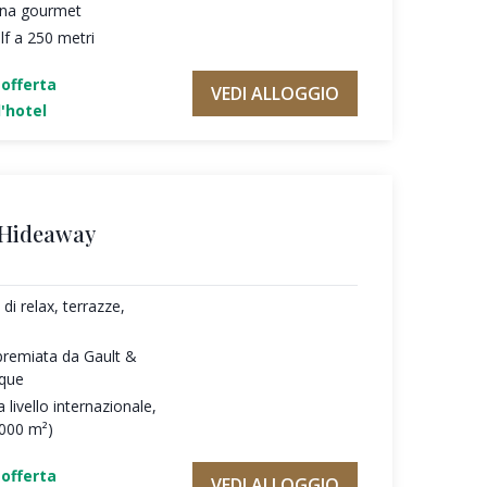
cina gourmet
f a 250 metri
'offerta
VEDI ALLOGGIO
'hotel
 Hideaway
di relax, terrazze,
premiata da Gault &
oque
 livello internazionale,
.000 m²)
'offerta
VEDI ALLOGGIO