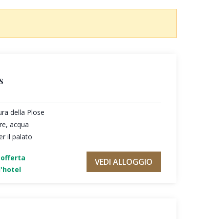
s
ura della Plose
re, acqua
r il palato
'offerta
VEDI ALLOGGIO
'hotel