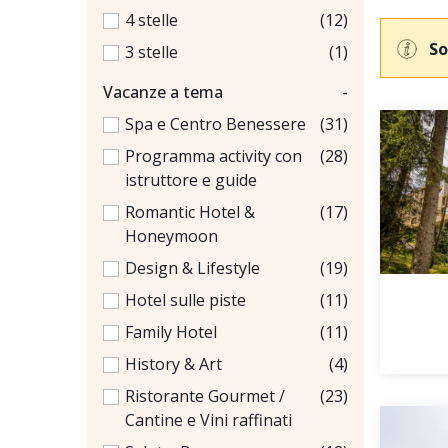
4 stelle
(12)
So
3 stelle
(1)
Vacanze a tema
-
Spa e Centro Benessere
(31)
Programma activity con
(28)
istruttore e guide
Romantic Hotel &
(17)
Honeymoon
Design & Lifestyle
(19)
Hotel sulle piste
(11)
Family Hotel
(11)
History & Art
(4)
Ristorante Gourmet /
(23)
Cantine e Vini raffinati