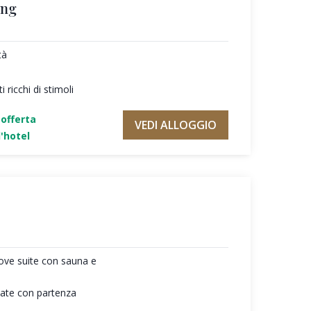
ing
tà
 ricchi di stimoli
'offerta
VEDI ALLOGGIO
'hotel
ove suite con sauna e
giate con partenza