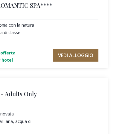
ROMANTIC SPA****
tonia con la natura
a di classe
'offerta
VEDI ALLOGGIO
'hotel
- Adults Only
nnovata
li: aria, acqua di