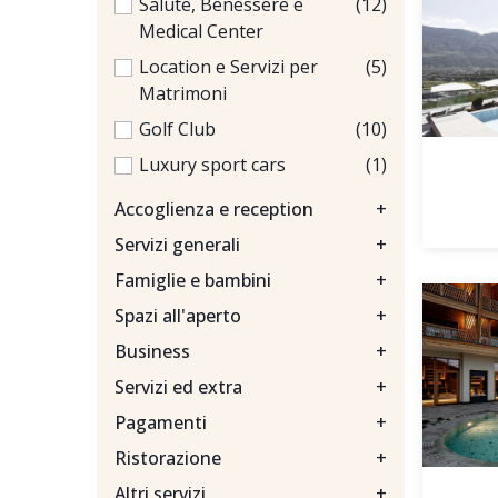
Salute, Benessere e
(12)
Medical Center
Location e Servizi per
(5)
Matrimoni
Golf Club
(10)
Luxury sport cars
(1)
Accoglienza e reception
+
Servizi generali
+
Famiglie e bambini
+
Spazi all'aperto
+
Business
+
Servizi ed extra
+
Pagamenti
+
Ristorazione
+
Altri servizi
+