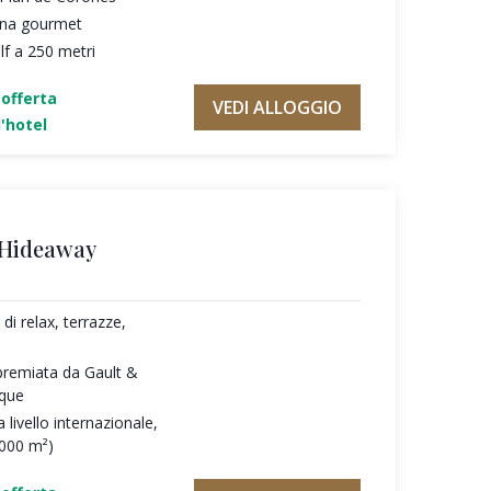
cina gourmet
f a 250 metri
'offerta
VEDI ALLOGGIO
'hotel
 Hideaway
di relax, terrazze,
premiata da Gault &
oque
 livello internazionale,
.000 m²)