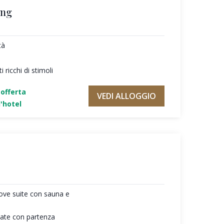
ing
tà
 ricchi di stimoli
'offerta
VEDI ALLOGGIO
'hotel
ove suite con sauna e
giate con partenza