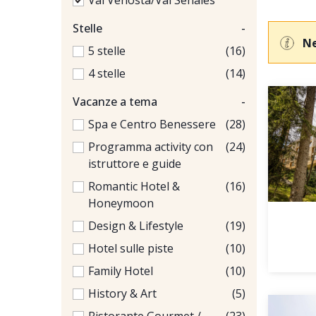
Val Venosta/Val Senales
Stelle
-
Ne
5 stelle
(16)
4 stelle
(14)
Vacanze a tema
-
Spa e Centro Benessere
(28)
Programma activity con
(24)
istruttore e guide
Romantic Hotel &
(16)
Honeymoon
Design & Lifestyle
(19)
Hotel sulle piste
(10)
Family Hotel
(10)
History & Art
(5)