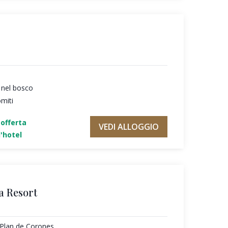
 nel bosco
omiti
'offerta
VEDI ALLOGGIO
'hotel
a Resort
l Plan de Corones