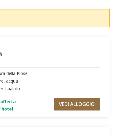
s
ura della Plose
re, acqua
r il palato
'offerta
VEDI ALLOGGIO
'hotel