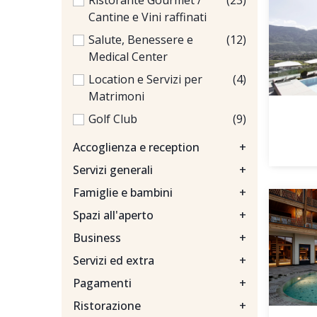
Ristorante Gourmet /
(23)
Cantine e Vini raffinati
Salute, Benessere e
(12)
Medical Center
Location e Servizi per
(4)
Matrimoni
Golf Club
(9)
Accoglienza e reception
+
Servizi generali
+
Famiglie e bambini
+
Spazi all'aperto
+
Business
+
Servizi ed extra
+
Pagamenti
+
Ristorazione
+