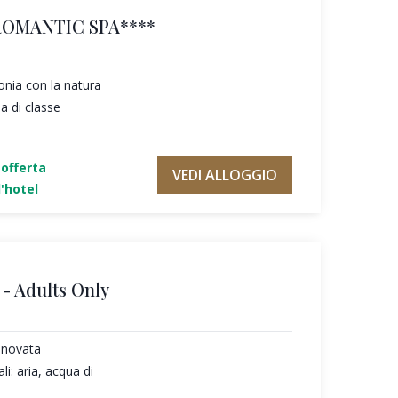
ROMANTIC SPA****
tonia con la natura
a di classe
'offerta
VEDI ALLOGGIO
'hotel
- Adults Only
nnovata
li: aria, acqua di