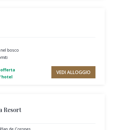
 nel bosco
omiti
'offerta
VEDI ALLOGGIO
'hotel
a Resort
l Plan de Corones