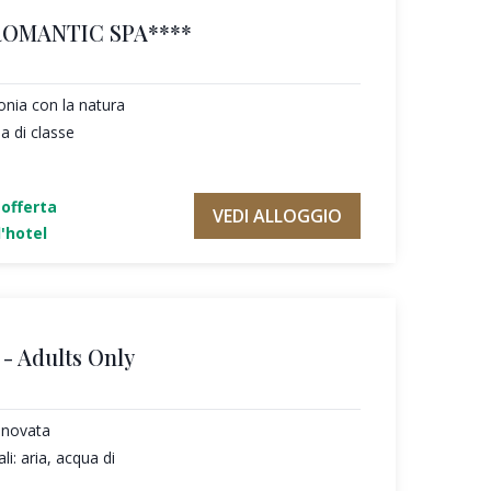
ROMANTIC SPA****
tonia con la natura
a di classe
'offerta
VEDI ALLOGGIO
'hotel
- Adults Only
nnovata
li: aria, acqua di