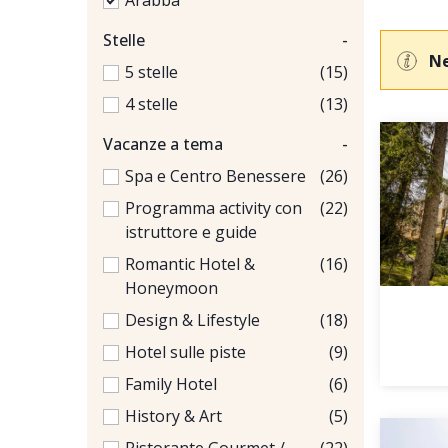
Arabba
Stelle
-
Ne
5 stelle
(15)
4 stelle
(13)
Vacanze a tema
-
Spa e Centro Benessere
(26)
Programma activity con
(22)
istruttore e guide
Romantic Hotel &
(16)
Honeymoon
Design & Lifestyle
(18)
Hotel sulle piste
(9)
Family Hotel
(6)
History & Art
(5)