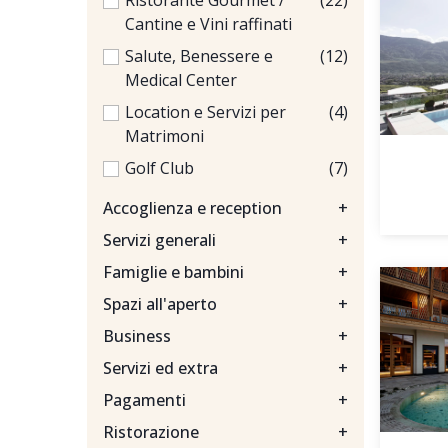
Ristorante Gourmet /
(22)
Cantine e Vini raffinati
Salute, Benessere e
(12)
Medical Center
Location e Servizi per
(4)
Matrimoni
Golf Club
(7)
Accoglienza e reception
+
Servizi generali
+
Famiglie e bambini
+
Spazi all'aperto
+
Business
+
Servizi ed extra
+
Pagamenti
+
Ristorazione
+