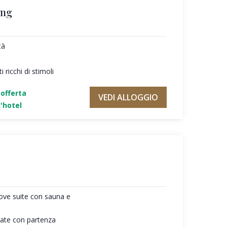
ing
tà
 ricchi di stimoli
'offerta
VEDI ALLOGGIO
'hotel
ove suite con sauna e
giate con partenza