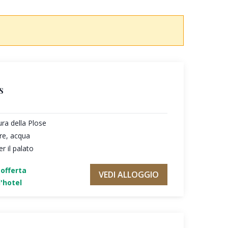
s
ura della Plose
re, acqua
r il palato
'offerta
VEDI ALLOGGIO
'hotel