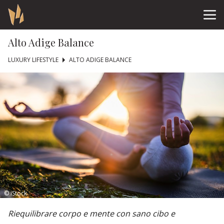
Alto Adige Balance
LUXURY LIFESTYLE
ALTO ADIGE BALANCE
© iStock
Riequilibrare corpo e mente con sano cibo e