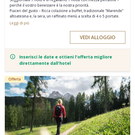
perché il vostro benessere è la nostra priorità.
Piaceri del gusto – Ricca colazione a buffet, tradizionale "Marende"
altoatesina e, la sera, un raffinato menù a scelta di 4 o 5 portate.
Programma Move & Balance – Oltre 40 attività settimanali per
Leggi di più
corpo e mente.
2.500 m² di puro relax – Bad Moos TERMESANA con area Aqua,
VEDI ALLOGGIO
Saunarium e zona fitness.
Wellness & Beauty – Trattamenti cosmetici, bagni e massaggi (a
pagamento) e Medical Spa esclusiva.
E tanti altri servizi per rendere la vostra vacanza davvero
Inserisci le date e ottieni l'offerta migliore
indimenticabile!
direttamente dall'hotel
Offerta