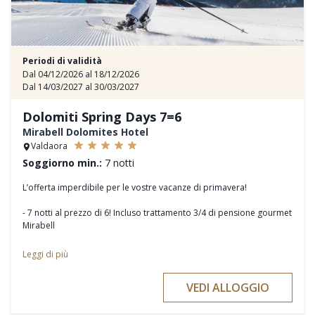
Periodi di validità
Dal 04/12/2026 al 18/12/2026
Dal 14/03/2027 al 30/03/2027
Dolomiti Spring Days 7=6
Mirabell Dolomites Hotel
Valdaora
Soggiorno min.:
7 notti
L’offerta imperdibile per le vostre vacanze di primavera!
- 7 notti al prezzo di 6! Incluso trattamento 3/4 di pensione gourmet
Mirabell
- a partire da € 1.200,00 a persona
Leggi di più
- Arrivo il sabato o la domenica
VEDI ALLOGGIO