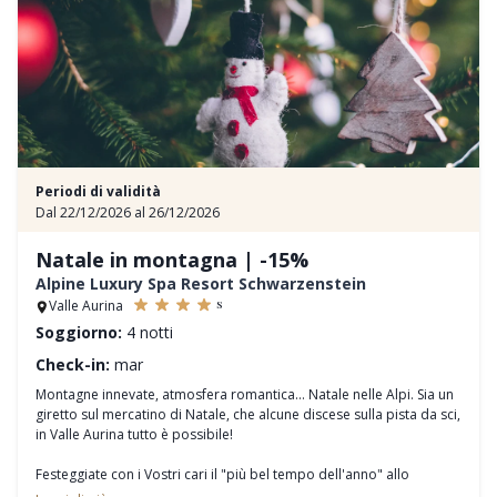
Periodi di validità
Dal 22/12/2026 al 26/12/2026
Natale in montagna | -15%
Alpine Luxury Spa Resort Schwarzenstein
s
Valle Aurina
Soggiorno:
4 notti
Check-in:
mar
Montagne innevate, atmosfera romantica… Natale nelle Alpi. Sia un
giretto sul mercatino di Natale, che alcune discese sulla pista da sci,
in Valle Aurina tutto è possibile!
Festeggiate con i Vostri cari il "più bel tempo dell'anno" allo
Schwarzenstein. Aromi sensuali e canti tradizionali Vi