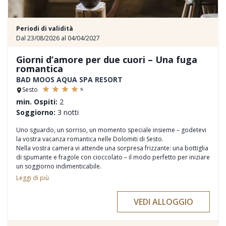
Periodi di validità
Dal 23/08/2026 al 04/04/2027
Giorni d’amore per due cuori – Una fuga
romantica
BAD MOOS AQUA SPA RESORT
s
Sesto
min. Ospiti:
2
Soggiorno:
3 notti
Uno sguardo, un sorriso, un momento speciale insieme – godetevi
la vostra vacanza romantica nelle Dolomiti di Sesto.
Nella vostra camera vi attende una sorpresa frizzante: una bottiglia
di spumante e fragole con cioccolato – il modo perfetto per iniziare
un soggiorno indimenticabile.
3 notti con mezza pensione, incluso il nostro "Servizio Felicità"
Leggi di più
Bagno romantico di coppia nella Private Spa Suite Alpine
Massaggio rilassante per tutto il corpo
VEDI ALLOGGIO
Programma “Move & Balance” giornaliero per esperienze da
condividere