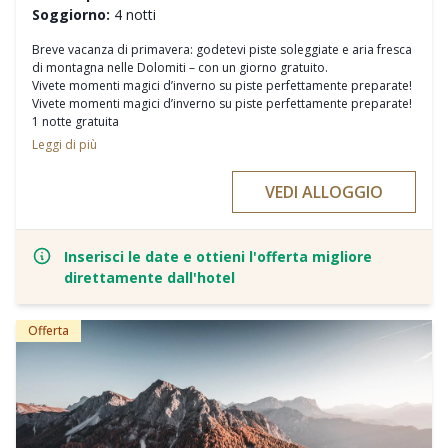
Soggiorno:
4 notti
Breve vacanza di primavera: godetevi piste soleggiate e aria fresca
di montagna nelle Dolomiti – con un giorno gratuito.
Vivete momenti magici d’inverno su piste perfettamente preparate!
Vivete momenti magici d’inverno su piste perfettamente preparate!
1 notte gratuita
1 giorno di scipass gratuito (se si utilizza uno skipass di almeno 4
Leggi di più
giorni - skipass non incluso nel prezzo del pacchetto)
10% di sconto sul noleggio sci
VEDI ALLOGGIO
15% di sconto sui corsi di sci
Servizi inclusivi Majestic
Bruneck Kronplatz Card
Inserisci le date e ottieni l'offerta migliore
direttamente dall'hotel
Offerta