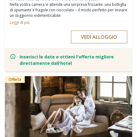
Nella vostra camera vi attende una sorpresa frizzante: una bottiglia
di spumante e fragole con cioccolato – il modo perfetto per iniziare
un soggiorno indimenticabile.
3 notti con mezza pensione, incluso il nostro "Servizio Felicità"
Leggi di più
Bagno romantico di coppia nella Private Spa Suite Alpine
Massaggio rilassante per tutto il corpo
VEDI ALLOGGIO
Programma “Move & Balance” giornaliero per esperienze da
condividere
Inserisci le date e ottieni l'offerta migliore
direttamente dall'hotel
Offerta