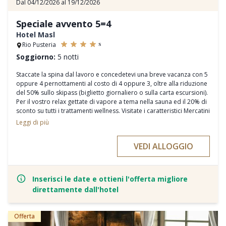
Dal 04/12/2026 al 19/12/2026
Speciale avvento 5=4
Hotel Masl
s
Rio Pusteria
Soggiorno:
5 notti
Staccate la spina dal lavoro e concedetevi una breve vacanza con 5
oppure 4 pernottamenti al costo di 4 oppure 3, oltre alla riduzione
del 50% sullo skipass (biglietto giornaliero o sulla carta escursioni).
Per il vostro relax gettate di vapore a tema nella sauna ed il 20% di
sconto su tutti i trattamenti wellness. Visitate i caratteristici Mercatini
di Natale nelle vicine località di Bressanone, Brunico e Vipiteno,
Leggi di più
raggiungibili in soli 20 minuti di auto.
VEDI ALLOGGIO
Inserisci le date e ottieni l'offerta migliore
direttamente dall'hotel
Offerta