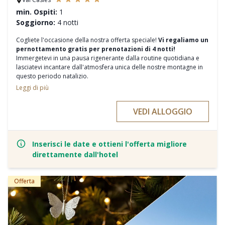
min. Ospiti:
1
Soggiorno:
4 notti
Cogliete l'occasione della nostra offerta speciale!
Vi regaliamo un
pernottamento gratis per prenotazioni di 4 notti!
Immergetevi in una pausa rigenerante dalla routine quotidiana e
lasciatevi incantare dall'atmosfera unica delle nostre montagne in
questo periodo natalizio.
Leggi di più
Ecco gli highlights settimanali che vi aspettano:
Una notte in omaggio per ogni soggiorno a partire da 4 notti
VEDI ALLOGGIO
Pensione benessere ¾, un viaggio culinario dal mattino alla sera
Lussuoso “Luxury Wellness & SPA” e nuova Timeless Sky Spa
Variato programma di attività: escursioni invernali, corsi di sci di
fondo e molto altro
Inserisci le date e ottieni l'offerta migliore
Intenso programma Fit & Fun con i nostri esperti allenatori
direttamente dall'hotel
Sedute “Aufguss” esclusive nel mondo delle saune
E numerosi altri highlights a atmosfera natalizia in puro stile
"Quelle"
Offerta
I prezzi indicati si riferiscono alla camera standard e variano a
seconda del periodo e della categoria della camera. Per
informazioni dettagliate, siamo a vostra completa disposizione.