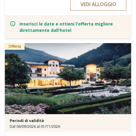
VEDI ALLOGGIO
inclusa
- arrivo possibile ogni giorno della settimana
Inserisci le date e ottieni l'offerta migliore
- 1000 momenti di benessere nella nostra area Wellness, SPA &
direttamente dall'hotel
Ayurveda
- da € 589,00 a persona
Offerta
Periodi di validità
Dal 06/09/2026 al 01/11/2026