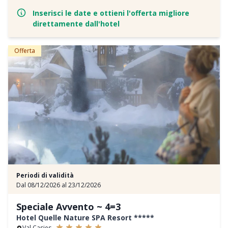
Questa offerta è valida per il soggiorno in hotel così come per lo
Inserisci le date e ottieni l'offerta migliore
skipass Plan de Corones (Kronplatz) o Dolomiti Superski. Presso i
direttamente dall'hotel
noleggi sci aderenti riceverete uno sconto del 20% sull’attrezzatura
da sci e uno sconto del 15% presso le scuole di sci convenzionate.
Questi servizi non sono inclusi nel prezzo dell’hotel.
Offerta
Periodi di validità
Dal 08/12/2026 al 23/12/2026
Speciale Avvento ~ 4=3
Hotel Quelle Nature SPA Resort *****
Val Casies