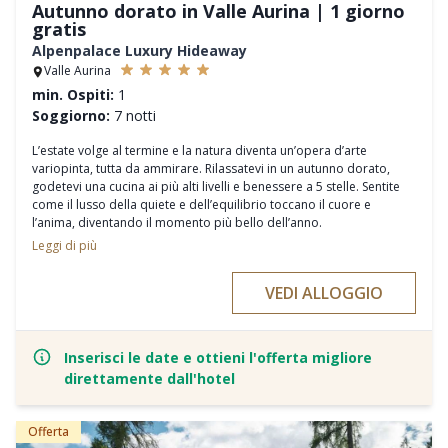
Autunno dorato in Valle Aurina | 1 giorno
gratis
Alpenpalace Luxury Hideaway
Valle Aurina
min. Ospiti:
1
Soggiorno:
7 notti
L’estate volge al termine e la natura diventa un’opera d’arte
variopinta, tutta da ammirare. Rilassatevi in un autunno dorato,
godetevi una cucina ai più alti livelli e benessere a 5 stelle. Sentite
come il lusso della quiete e dell’equilibrio toccano il cuore e
l’anima, diventando il momento più bello dell’anno.
7 pernottamenti inclusa mezza pensione e utilizzo della nostra area
Leggi di più
Wellness & Spa
Il prezzo del pacchetto include un pernottamento gratuito
VEDI ALLOGGIO
Buono Spa del valore di € 50 per camera
La sera serviamo vino novello e caldarroste davanti a un
accogliente fuoco aperto
Escursione guidata nella dorata Valle Aurina
Inserisci le date e ottieni l'offerta migliore
Programma attivo e vitale con sessioni di meditazione
direttamente dall'hotel
accompagnate
Noleggio gratuito di e-bike
Offerta