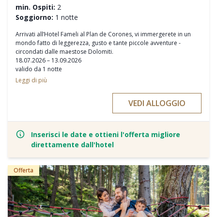
min. Ospiti:
2
Soggiorno:
1 notte
Arrivati all’Hotel Fameli al Plan de Corones, vi immergerete in un
mondo fatto di leggerezza, gusto e tante piccole avventure -
circondati dalle maestose Dolomiti.
18.07.2026 – 13.09.2026
valido da 1 notte
Leggi di più
Highlight estivo
15.08.2026 – leggendaria festa di Ferragosto in giardino
VEDI ALLOGGIO
Specialità alla griglia, aperitivo estivo, musica e atmosfera rilassata
nel giardino – un’esperienza speciale per tutta la famiglia.
Pensione ¾ per gli adulti
Pensione completa con servizio all-inclusive per bambini nella Kids
Inserisci le date e ottieni l'offerta migliore
Area
direttamente dall'hotel
3 piscine riscaldate per tutta la famiglia
Noleggio biciclette incluso
1x a settimana musica dal vivo
Offerta
5x a settimana escursioni guidate per famiglie
75 ore di assistenza bambini a settimana
Ricco programma per bambini (falò, visita della fattoria, workshop
di cucina, Kids Yoga e molto altro)
2x a settimana pranzo barbecue per bambini in giardino