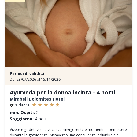
inclusa
- arrivo possibile ogni giorno della settimana
- 10% di sconto
- Pacchetto Love con romantiche sorprese
- Spa Privata e trattamenti per coppie
- da € 791,50 a persona
Periodi di validità
Dal 23/07/2026 al 15/11/2026
Ayurveda per la donna incinta - 4 notti
Mirabell Dolomites Hotel
Valdaora
min. Ospiti:
2
Soggiorno:
4 notti
Vivete e godetevi una vacanza rinvigorente e momenti di benessere
durante la gravidanza! Attraverso una consulenza individuale e