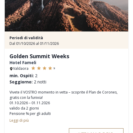
Periodi di validità
Dal 01/10/2026 al 01/11/2026
Golden Summit Weeks
Hotel Fameli
s
Valdaora
min. Ospiti:
2
Soggiorno:
2 notti
Vivete il VOSTRO momento in vetta – scoprite il Plan de Corones,
gratis con la funivia!
01.10.2026 – 01.11.2026
valido da 2 giorni
Pensione ¾ per gli adulti
Pensione completa con servizio all-inclusive per bambini nella Kids
Leggi di più
Area
Highlight: una salita e discesa libera al Plan de Corones per