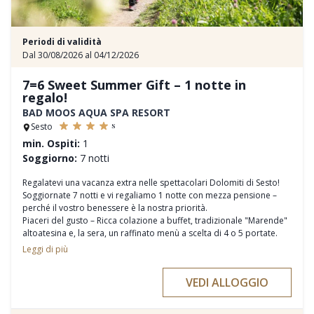
Periodi di validità
Dal 30/08/2026 al 04/12/2026
7=6 Sweet Summer Gift – 1 notte in
regalo!
BAD MOOS AQUA SPA RESORT
s
Sesto
min. Ospiti:
1
Soggiorno:
7 notti
Regalatevi una vacanza extra nelle spettacolari Dolomiti di Sesto!
Soggiornate 7 notti e vi regaliamo 1 notte con mezza pensione –
perché il vostro benessere è la nostra priorità.
Piaceri del gusto – Ricca colazione a buffet, tradizionale "Marende"
altoatesina e, la sera, un raffinato menù a scelta di 4 o 5 portate.
Programma Move & Balance – Oltre 40 attività settimanali per
Leggi di più
corpo e mente.
2.500 m² di puro relax – Bad Moos TERMESANA con area Aqua,
VEDI ALLOGGIO
Saunarium e zona fitness.
Wellness & Beauty – Trattamenti cosmetici, bagni e massaggi (a
pagamento) e Medical Spa esclusiva.