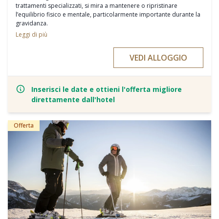
trattamenti specializzati, si mira a mantenere o ripristinare
l’equilibrio fisico e mentale, particolarmente importante durante la
gravidanza.
Leggi di più
VEDI ALLOGGIO
- 4 pernottamenti e la prestigiosa pensione 3/4-Mirabell Comfort
inclusa
- arrivo possibile ogni giorno della settimana
Inserisci le date e ottieni l'offerta migliore
direttamente dall'hotel
- consultazione individuale con diagnosi ayurvedica del polso e
della lingua (30 min)
Offerta
- 4 trattamenti per la donna incinta
- Estate: da € 1.685,00 per 2 persone
- Inverno: da € 1.799,00 per 2 persone