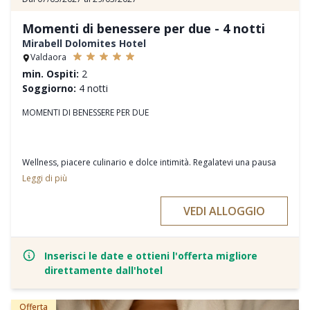
Momenti di benessere per due - 4 notti
Mirabell Dolomites Hotel
Valdaora
min. Ospiti:
2
Soggiorno:
4 notti
MOMENTI DI BENESSERE PER DUE
Wellness, piacere culinario e dolce intimità. Regalatevi una pausa
romantica d’autunno.
Leggi di più
Vivete insieme momenti indimenticabili di relax con trattamenti per
VEDI ALLOGGIO
coppie nella nostra Spa Privata - Bad Schartl, lasciatevi coccolare
da delizie gourmet e condividete attimi preziosi a due.
Inserisci le date e ottieni l'offerta migliore
direttamente dall'hotel
I vantaggi dell’offerta
- 4 pernottamenti e la prestigiosa pensione 3/4-Mirabell Comfort
Offerta