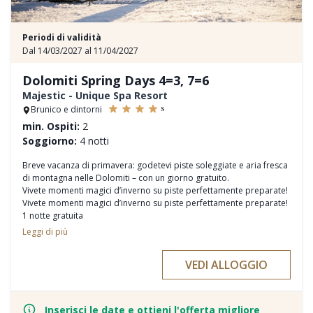
Periodi di validità
Dal 14/03/2027 al 11/04/2027
Dolomiti Spring Days 4=3, 7=6
Majestic - Unique Spa Resort
s
Brunico e dintorni
min. Ospiti:
2
Soggiorno:
4 notti
Breve vacanza di primavera: godetevi piste soleggiate e aria fresca
di montagna nelle Dolomiti – con un giorno gratuito.
Vivete momenti magici d’inverno su piste perfettamente preparate!
Vivete momenti magici d’inverno su piste perfettamente preparate!
1 notte gratuita
1 giorno di scipass gratuito (se si utilizza uno skipass di almeno 4
Leggi di più
giorni - skipass non incluso nel prezzo del pacchetto)
10% di sconto sul noleggio sci
VEDI ALLOGGIO
15% di sconto sui corsi di sci
Servizi inclusivi Majestic
Bruneck Kronplatz Card
Inserisci le date e ottieni l'offerta migliore